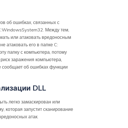
тов об ошибках, связанных с
 C:WindowsSystem32. Между тем,
омать или атаковать вредоносным
е атаковать его в папке C:
эту папку с компьютера, потому
 риск заражения компьютера,
не сообщает об ошибках функции
ализации DLL
быть легко замаскирован или
, которая запустит сканирование
вредоносных атак.