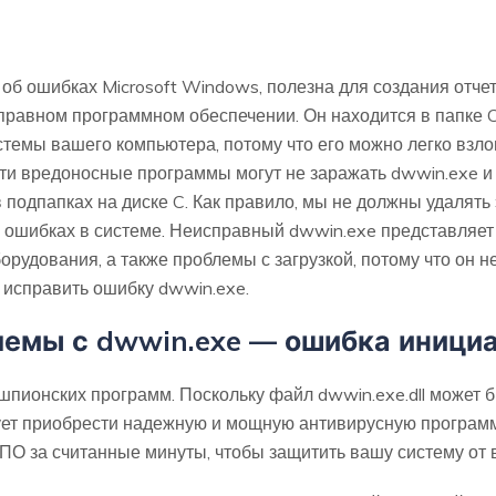
 об ошибках Microsoft Windows, полезна для создания отче
справном программном обеспечении. Он находится в папке
стемы вашего компьютера, потому что его можно легко взл
и вредоносные программы могут не заражать dwwin.exe и н
подпапках на диске C. Как правило, мы не должны удалять 
б ошибках в системе. Неисправный dwwin.exe представляет
орудования, а также проблемы с загрузкой, потому что он 
 исправить ошибку dwwin.exe.
емы с dwwin.exe — ошибка иници
 шпионских программ. Поскольку файл dwwin.exe.dll может 
ет приобрести надежную и мощную антивирусную программу
ПО за считанные минуты, чтобы защитить вашу систему от 