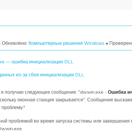
УЗНАЙТЕ ОБО ВСЕХ ФУНКЦИЯХ
• Обновлено:
Компьютерные решения Windows
• Проверен
xe — ошибка инициализации DLL
анных из-за сбоя инициализации DLL
а, я получаю следующее сообщение: "dwwin.exe -
Ошибка и
кольку оконная станция закрывается". Сообщение выскакив
у проблему?
чной проблемой во время запуска системы или завершения 
Dwwin.exe.