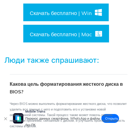
Скачать бесплатно | Win
Скачать бесплатно | Mac
Люди также спрашивают:
Какова цель форматирования жесткого диска в
BIOS?
Через BIOS можно выполнить форматирование жесткого диска, что позволит
удалить все данные с него и подготовить его к установке новой
MobileTrans
операционной системы. Такой процесс также может помочь решить
Открыть
Перенос данных смартфона, WhatsApp и файлы
некоторые проблемы, связанные с диском, и улучшить производительность
без ПК
системы в целом.