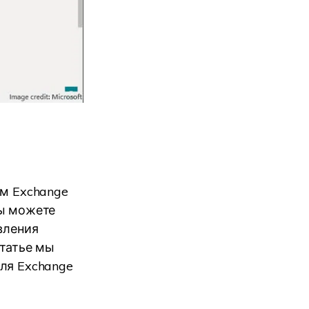
ям Exchange
вы можете
вления
статье мы
ля Exchange