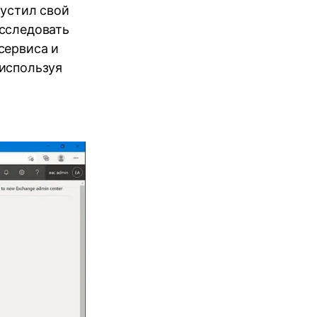
пустил свой
исследовать
сервиса и
 используя