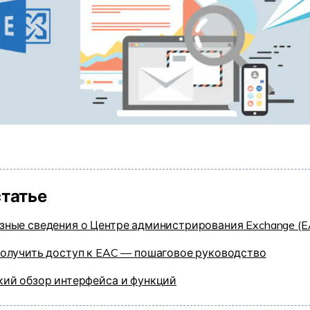
статье
зные сведения о Центре администрирования Exchange (E
получить доступ к EAC — пошаговое руководство
кий обзор интерфейса и функций