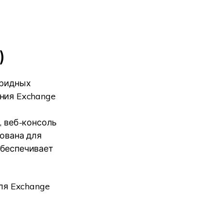
)
бридных
ния Exchange
, веб-консоль
рована для
обеспечивает
ля Exchange