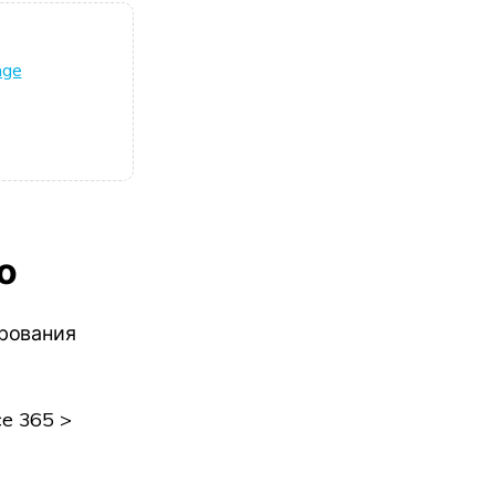
nge
о
рования
ce 365 >