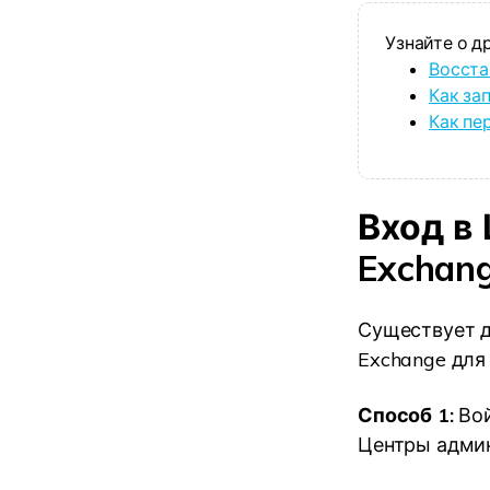
Узнайте о д
Восста
Как за
Как пе
Вход в
Exchan
Существует д
Exchange для 
Способ 1:
Вой
Центры админ