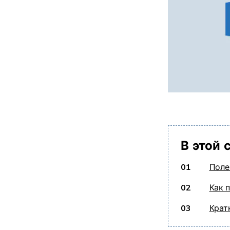
В этой 
01
Поле
02
Как 
03
Крат