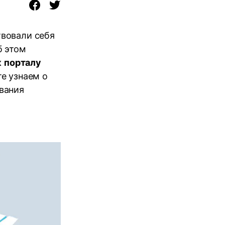
твовали себя
б этом
к порталу
те узнаем о
вания