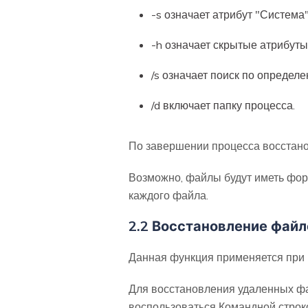
-s означает атрибут "Систем
-h означает скрытые атрибут
/s означает поиск по определ
/d включает папку процесса.
По завершении процесса восстано
Возможно, файлы будут иметь фор
каждого файла.
2.2 Восстановление фай
Данная функция применяется при 
Для восстановления удаленных фа
воспользоваться Командной строкой