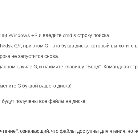
и Windows +R и введите cmd в строку поиска.
kdsk G/f, при этом G - это буква диска, который вы хотите 
рока не запустится снова.
 данном случае G, и нажмите клавишу "Ввод". Командная стр
] (Замените G буквой вашего диска)
 будут получены все файлы на диске.
о чтение", означающий, что файлы доступны для чтения, но 