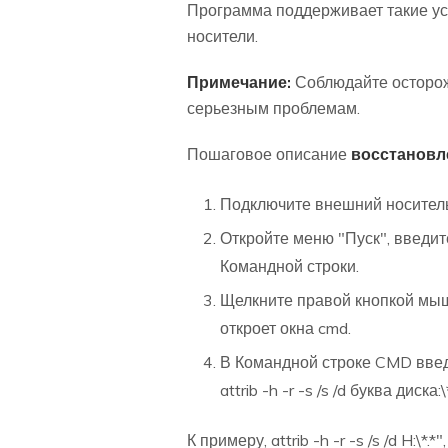
Программа поддерживает такие ус
носители.
Примечание:
Соблюдайте осторож
серьезным проблемам.
Пошаговое описание
восстановл
Подключите внешний носитель
Откройте меню "Пуск", введит
Командной строки.
Щелкните правой кнопкой мыш
откроет окна cmd.
В Командной строке CMD вве
attrib -h -r -s /s /d буква диска:\
К примеру, attrib -h -r -s /s /d H: