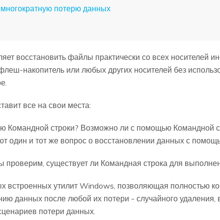
ь многократную потерю данных
яет восстановить файлы практически со всех носителей и
B-флеш-накопитель или любых других носителей без исполь
е.
тавит все на свои места:
ю Командной строки? Возможно ли с помощью Командной с
т один и тот же вопрос о восстановлении данных с помощ
мы проверим, существует ли Командная строка для выполне
ых встроенных утилит Windows, позволяющая полностью ко
ию данных после любой их потери - случайного удаления, в
сценариев потери данных.