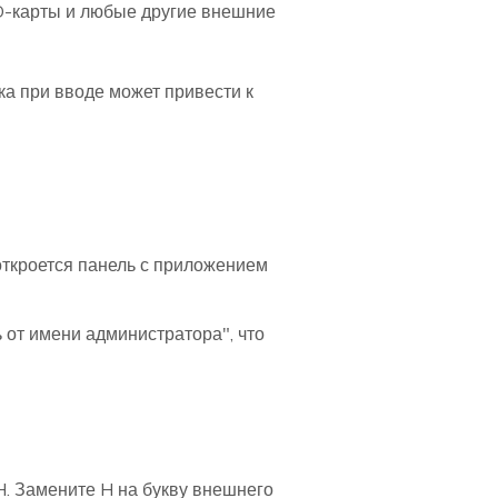
SD-карты и любые другие внешние
а при вводе может привести к
откроется панель с приложением
от имени администратора", что
ву H. Замените H на букву внешнего