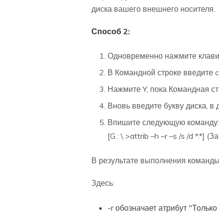
диска вашего внешнего носителя.
Способ 2:
Одновременно нажмите клавиш
В Командной строке введите ch
Нажмите Y, пока Командная ст
Вновь введите букву диска, в
Впишите следующую команду:
[G : \ >attrib –h –r –s /s /d *.*
В результате выполнения команды
Здесь:
-r обозначает атрибут "Тольк