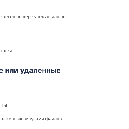
если он не перезаписан или не
троки.
е или удаленные
trib.
зараженных вирусами файлов.