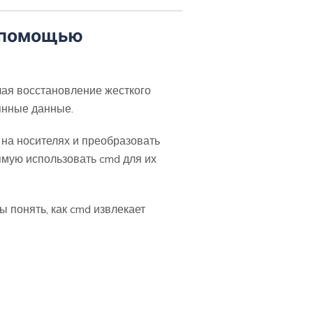
с помощью
ая восстановление жесткого
янные данные.
на носителях и преобразовать
ямую использовать cmd для их
ы понять, как cmd извлекает