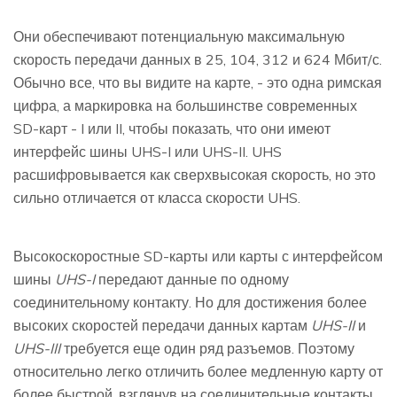
Они обеспечивают потенциальную максимальную
скорость передачи данных в 25, 104, 312 и 624 Мбит/с.
Обычно все, что вы видите на карте, - это одна римская
цифра, а маркировка на большинстве современных
SD-карт - I или II, чтобы показать, что они имеют
интерфейс шины UHS-I или UHS-II. UHS
расшифровывается как сверхвысокая скорость, но это
сильно отличается от класса скорости UHS.
Высокоскоростные SD-карты или карты с интерфейсом
шины
UHS-I
передают данные по одному
соединительному контакту. Но для достижения более
высоких скоростей передачи данных картам
UHS-II
и
UHS-III
требуется еще один ряд разъемов. Поэтому
относительно легко отличить более медленную карту от
более быстрой, взглянув на соединительные контакты.