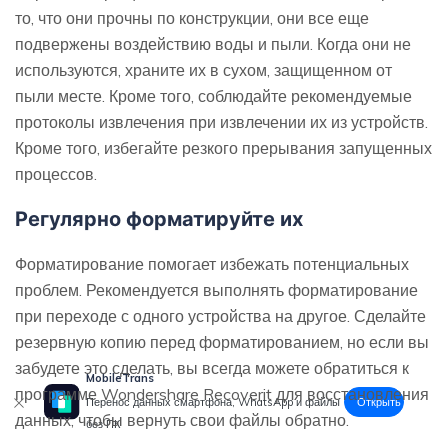
то, что они прочны по конструкции, они все еще
подвержены воздействию воды и пыли. Когда они не
используются, храните их в сухом, защищенном от
пыли месте. Кроме того, соблюдайте рекомендуемые
протоколы извлечения при извлечении их из устройств.
Кроме того, избегайте резкого прерывания запущенных
процессов.
Регулярно форматируйте их
Форматирование помогает избежать потенциальных
проблем. Рекомендуется выполнять форматирование
при переходе с одного устройства на другое. Сделайте
резервную копию перед форматированием, но если вы
забудете это сделать, вы всегда можете обратиться к
MobileTrans
программе Wondershare Recoverit для восстановления
Открыть
Перенос данных смартфона, WhatsApp и файлы
данных, чтобы вернуть свои файлы обратно.
без ПК