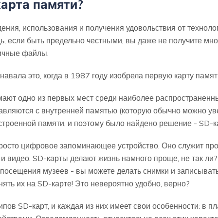
карта памяти?
ния, использования и получения удовольствия от технолог
, если быть предельно честными, вы даже не получите мног
личные файлы.
навала это, когда в 1987 году изобрела первую карту памят
ают одно из первых мест среди наиболее распространенны
авляются с внутренней памятью (которую обычно можно ув
строенной памяти, и поэтому было найдено решение - SD-к
просто цифровое запоминающее устройство. Оно служит про
 видео. SD-карты делают жизнь намного проще, не так ли?
е посещения музеев - вы можете делать снимки и записывать
ть их на SD-карте! Это невероятно удобно, верно?
пов SD-карт, и каждая из них имеет свои особенности: в пл