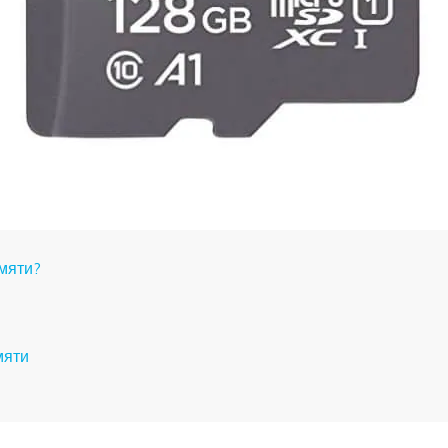
амяти?
мяти