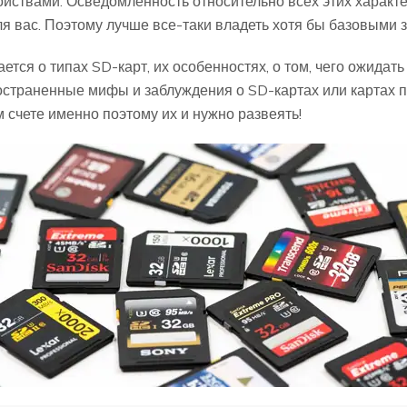
ствами. Осведомленность относительно всех этих характер
я вас. Поэтому лучше все-таки владеть хотя бы базовыми зн
тся о типах SD-карт, их особенностях, о том, чего ожидать 
страненные мифы и заблуждения о SD-картах или картах п
м счете именно поэтому их и нужно развеять!