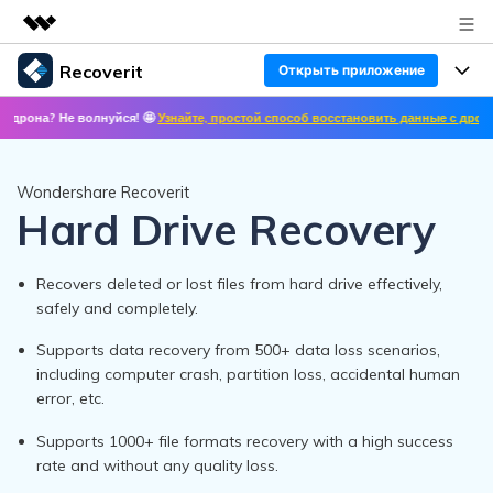
Recoverit
Открыть приложение
Рекомендуемые продукты
Не волнуйся! 🤩
Узнайте, простой способ восстановить данные с дронов! ✨ >>

Цифровая креативность AIGC
Продукты
Бизнес
Управление данными
Восстановление данных
Обзор
Wondershare Recoverit
Особенности
О нас
Hard Drive Recovery
Решения
Восстановление фото/видео/аудио
Восстановление медиафайлов
Блог
Новости
Recovers deleted or lost files from hard drive effectively,
Другие продукты Recoverit
Восстановление документов
safely and completely.
Решение проблем с файлами
Помощь
Покупка
Supports data recovery from 500+ data loss scenarios,
Восстановление с устройств
Решение проблем с компьютером
including computer crash, partition loss, accidental human
Руководство пользователя
error, etc.
Поддержка
Войти
СКАЧАТЬ БЕСПЛАТНО
Решения для устройств хранения данных
Справочный центр
УЗНАЙТЕ ОБО ВСЕХ ФУНКЦИЯХ
Supports 1000+ file formats recovery with a high success
rate and without any quality loss.
Решения для резервного копирования