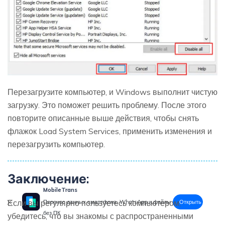
Перезагрузите компьютер, и Windows выполнит чистую
загрузку. Это поможет решить проблему. После этого
повторите описанные выше действия, чтобы снять
флажок Load System Services, применить изменения и
перезагрузить компьютер.
Заключение:
MobileTrans
Если вы регулярно пользуетесь компьютером,
Открыть
Перенос данных смартфона, WhatsApp и файлы
без ПК
убедитесь, что вы знакомы с распространенными