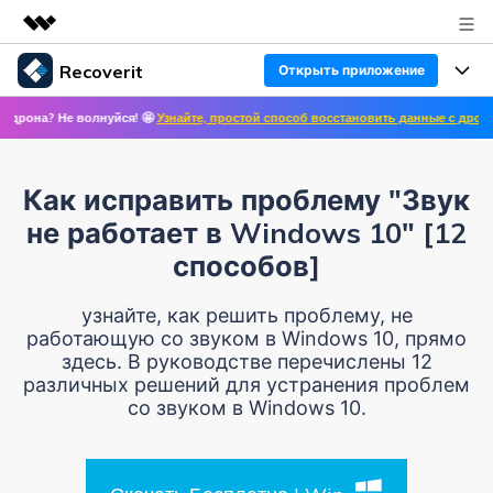
Recoverit
Открыть приложение
Рекомендуемые продукты
 волнуйся! 🤩
Узнайте, простой способ восстановить данные с дронов! ✨ >>
🛩 
Цифровая креативность AIGC
Продукты
Бизнес
Управление данными
Восстановление данных
Обзор
Как исправить проблему "Звук
Особенности
О нас
Решения
не работает в Windows 10" [12
Восстановление фото/видео/аудио
Восстановление медиафайлов
способов]
Блог
Новости
Другие продукты Recoverit
Восстановление документов
Решение проблем с файлами
узнайте, как решить проблему, не
Помощь
работающую со звуком в Windows 10, прямо
Покупка
здесь. В руководстве перечислены 12
Восстановление с устройств
Решение проблем с компьютером
Руководство пользователя
различных решений для устранения проблем
со звуком в Windows 10.
Поддержка
Войти
СКАЧАТЬ БЕСПЛАТНО
Решения для устройств хранения данных
Справочный центр
УЗНАЙТЕ ОБО ВСЕХ ФУНКЦИЯХ
Решения для резервного копирования