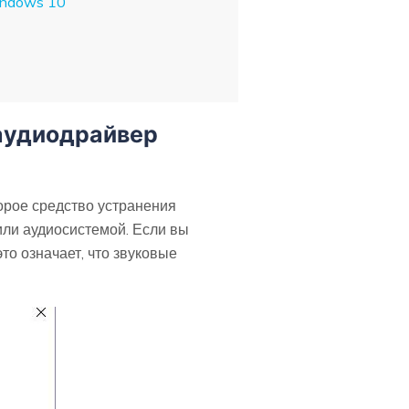
indows 10
аудиодрайвер
орое средство устранения
или аудиосистемой. Если вы
то означает, что звуковые