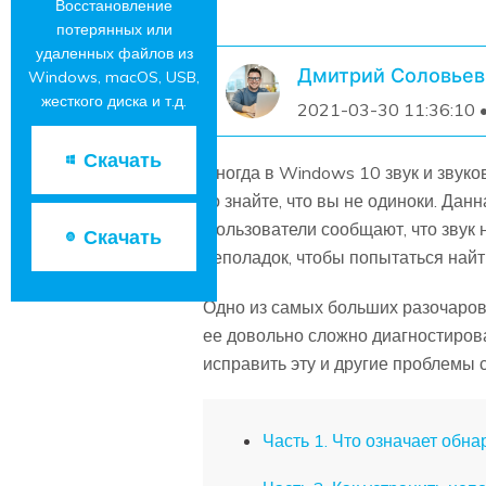
Восстановление
потерянных или
удаленных файлов из
Дмитрий Соловьев
Windows, macOS, USB,
жесткого диска и т.д.
2021-03-30 11:36:10 
Скачать
Иногда в Windows 10 звук и звуко
то знайте, что вы не одиноки. Да
Пользователи сообщают, что звук н
Скачать
неполадок, чтобы попытаться найт
Одно из самых больших разочарова
ее довольно сложно диагностиров
исправить эту и другие проблемы 
Часть 1. Что означает об