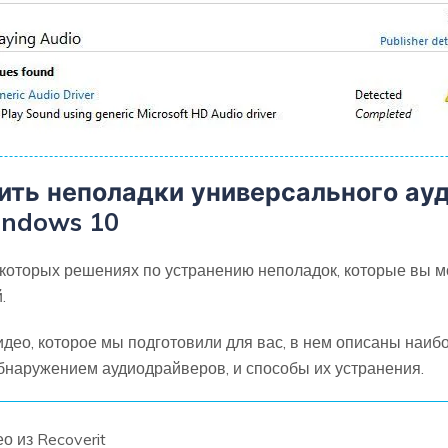
нить неполадки универсального ау
indows 10
екоторых решениях по устранению неполадок, которые вы м
.
идео, которое мы подготовили для вас, в нем описаны наи
наружением аудиодрайверов, и способы их устранения.
ео
из Recoverit