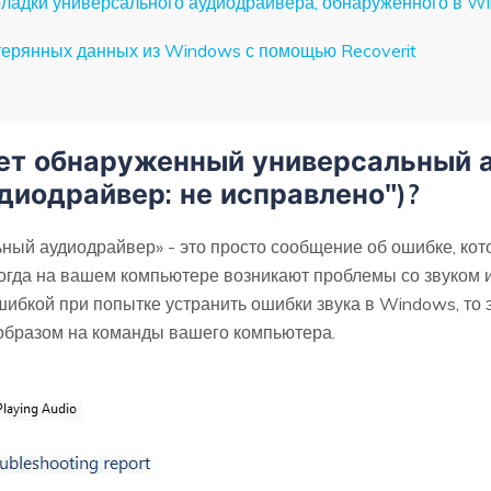
поладки универсального аудиодрайвера, обнаруженного в W
утерянных данных из Windows с помощью Recoverit
ает обнаруженный универсальный 
диодрайвер: не исправлено")?
ый аудиодрайвер» - это просто сообщение об ошибке, кот
огда на вашем компьютере возникают проблемы со звуком 
ибкой при попытке устранить ошибки звука в Windows, то э
образом на команды вашего компьютера.