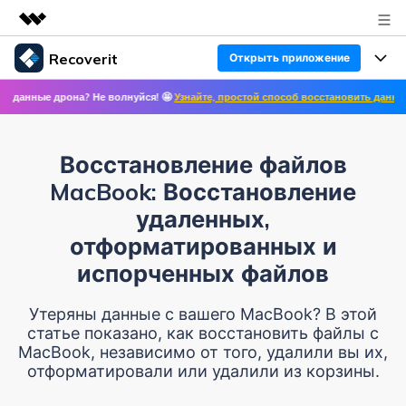
Recoverit
Открыть приложение
Рекомендуемые продукты
ные дрона? Не волнуйся! 🤩
Узнайте, простой способ восстановить данные с др
Цифровая креативность AIGC
Продукты
Бизнес
Управление данными
Восстановление данных
Обзор
Восстановление файлов
Особенности
О нас
Решения
MacBook: Восстановление
Восстановление фото/видео/аудио
Восстановление медиафайлов
удаленных,
Блог
Новости
отформатированных и
Другие продукты Recoverit
Восстановление документов
Решение проблем с файлами
испорченных файлов
Помощь
Покупка
Восстановление с устройств
Решение проблем с компьютером
Руководство пользователя
Утеряны данные с вашего MacBook? В этой
статье показано, как восстановить файлы с
Поддержка
Войти
СКАЧАТЬ БЕСПЛАТНО
MacBook, независимо от того, удалили вы их,
Решения для устройств хранения данных
Справочный центр
УЗНАЙТЕ ОБО ВСЕХ ФУНКЦИЯХ
отформатировали или удалили из корзины.
Решения для резервного копирования