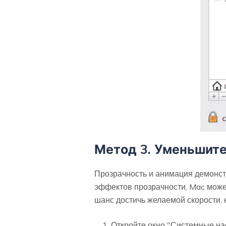
Метод 3. Уменьшите
Прозрачность и анимация демонст
эффектов прозрачности, Mac может
шанс достичь желаемой скорости, е
Откройте окно "Системные на