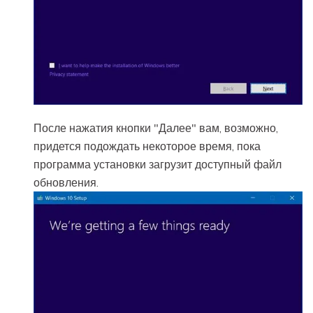
После нажатия кнопки "Далее" вам, возможно,
придется подождать некоторое время, пока
программа установки загрузит доступный файл
обновления.