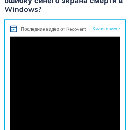
ошибку синего экрана смерти в
Windows?
Последние видео
от Recoverit
Смотрите также >