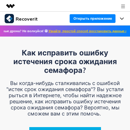
Recoverit
Открыть приложение
Рекомендуемые продукты
она? Не волнуйся! 🤩
Узнайте, простой способ восстановить данные с дронов! ✨
Цифровая креативность AIGC
Продукты
Бизнес
Управление данными
Восстановление данных
Обзор
Как исправить ошибку
Особенности
О нас
Решения
истечения срока ожидания
Восстановление фото/видео/аудио
Восстановление медиафайлов
семафора?
Блог
Новости
Другие продукты Recoverit
Восстановление документов
Решение проблем с файлами
Вы когда-нибудь сталкивались с ошибкой
Помощь
"истек срок ожидания семафора"? Вы устали
Покупка
рыться в Интернете, чтобы найти надежное
Восстановление с устройств
Решение проблем с компьютером
Руководство пользователя
решение, как исправить ошибку истечения
срока ожидания семафора? Вероятно, мы
Поддержка
Войти
СКАЧАТЬ БЕСПЛАТНО
сможем вам с этим помочь.
Решения для устройств хранения данных
Справочный центр
УЗНАЙТЕ ОБО ВСЕХ ФУНКЦИЯХ
Решения для резервного копирования