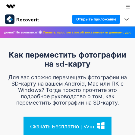
Recoverit
Открыть приложение
Рекомендуемые продукты
 волнуйся! 🤩
Узнайте, простой способ восстановить данные с дронов! ✨ >>
🛩 
Цифровая креативность AIGC
Продукты
Бизнес
Управление данными
Восстановление данных
Обзор
Как переместить фотографии
Особенности
О нас
Решения
на sd-карту
Восстановление фото/видео/аудио
Восстановление медиафайлов
Блог
Новости
Для вас сложно перемещать фотографии на
Другие продукты Recoverit
SD-карту на вашем Android, Mac или ПК с
Восстановление документов
Решение проблем с файлами
Windows? Тогда просто прочтите это
Помощь
Покупка
подробное руководство о том, как
Восстановление с устройств
Решение проблем с компьютером
переместить фотографии на SD-карту.
Руководство пользователя
Поддержка
Войти
СКАЧАТЬ БЕСПЛАТНО
Решения для устройств хранения данных
Справочный центр
УЗНАЙТЕ ОБО ВСЕХ ФУНКЦИЯХ
Скачать Бесплатно | Win
Решения для резервного копирования