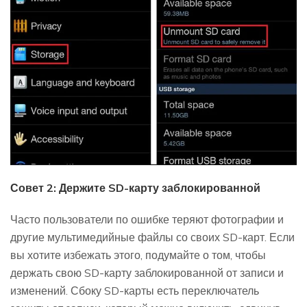
Совет 2: Держите SD-карту заблокированной
Часто пользователи по ошибке теряют фотографии и
другие мультимедийные файлы со своих SD-карт. Если
вы хотите избежать этого, подумайте о том, чтобы
держать свою SD-карту заблокированной от записи и
изменений. Сбоку SD-карты есть переключатель