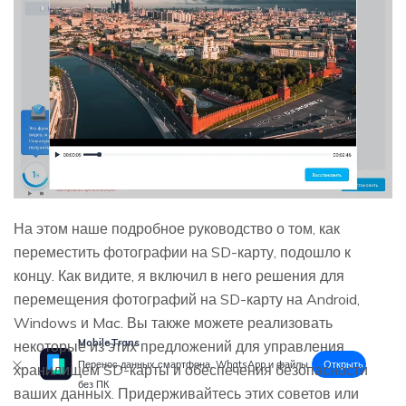
На этом наше подробное руководство о том, как
переместить фотографии на SD-карту, подошло к
концу. Как видите, я включил в него решения для
перемещения фотографий на SD-карту на Android,
Windows и Mac. Вы также можете реализовать
MobileTrans
некоторые из этих предложений для управления
Открыть
Перенос данных смартфона, WhatsApp и файлы
хранилищем SD-карты и обеспечения безопасности
без ПК
ваших данных. Придерживайтесь этих советов или