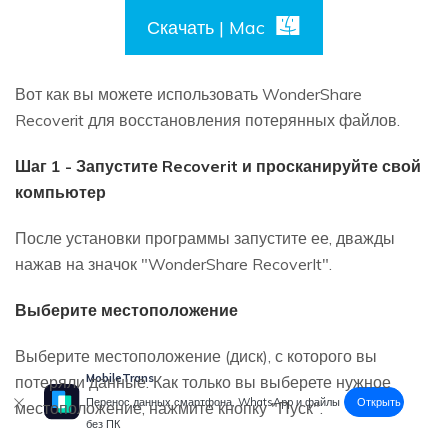
Скачать | Mac
Вот как вы можете использовать WonderShare
Recoverit для восстановления потерянных файлов.
Шаг 1 - Запустите Recoverit и просканируйте свой
компьютер
После установки программы запустите ее, дважды
нажав на значок "WonderShare RecoverIt".
Выберите местоположение
Выберите местоположение (диск), с которого вы
MobileTrans
потеряли данные. Как только вы выберете нужное
Открыть
Перенос данных смартфона, WhatsApp и файлы
местоположение, нажмите кнопку "Пуск".
без ПК