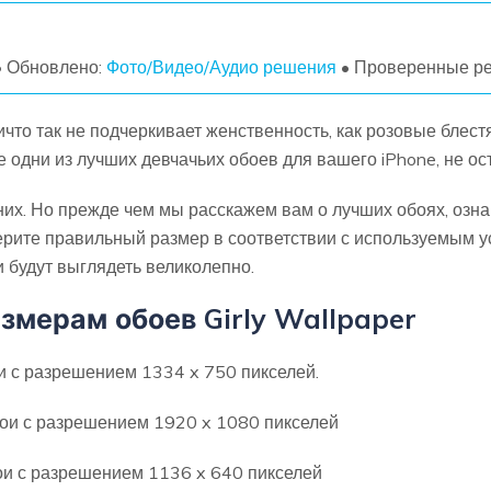
УЗНАЙТЕ ОБО ВСЕХ ФУНКЦИЯХ
• Обновлено:
Фото/Видео/Аудио решения
• Проверенные р
ичто так не подчеркивает женственность, как розовые блес
 одни из лучших девчачьих обоев для вашего iPhone, не ос
них. Но прежде чем мы расскажем вам о лучших обоях, озн
рите правильный размер в соответствии с используемым у
 будут выглядеть великолепно.
змерам обоев Girly Wallpaper
ои с разрешением 1334 x 750 пикселей.
обои с разрешением 1920 x 1080 пикселей
бои с разрешением 1136 x 640 пикселей