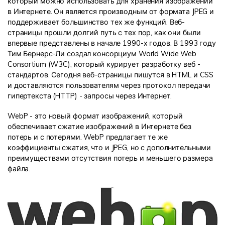
который можно использовать для хранения изображений
в Интернете. Он является производным от формата JPEG и
Информационный центр
поддерживает большинство тех же функций. Веб-
страницы прошли долгий путь с тех пор, как они были
впервые представлены в начале 1990-х годов. В 1993 году
НАЙТИ БОЛЬШЕ РЕШЕНИЙ
Тим Бернерс-Ли создал консорциум World Wide Web
Consortium (W3C), который курирует разработку веб -
стандартов. Сегодня веб-страницы пишутся в HTML и CSS
и доставляются пользователям через протокол передачи
гипертекста (HTTP) - запросы через Интернет.
WebP - это новый формат изображений, который
обеспечивает сжатие изображений в Интернете без
потерь и с потерями. WebP предлагает те же
коэффициенты сжатия, что и JPEG, но с дополнительными
преимуществами отсутствия потерь и меньшего размера
файла.