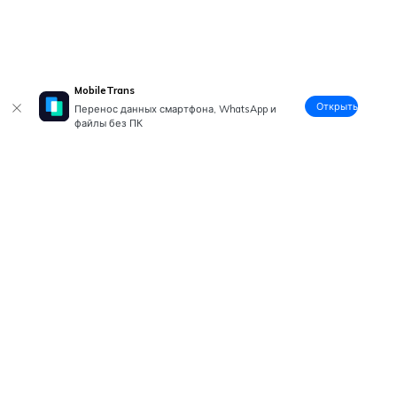
MobileTrans
Открыть
Перенос данных смартфона, WhatsApp и
файлы без ПК
Рекомендуемые ПО
Wondershare
Центр помощи
Мы в соцсетях