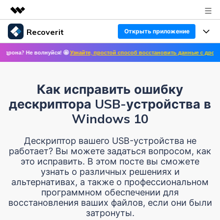
Recoverit
Открыть приложение
Рекомендуемые продукты
е волнуйся! 🤩
Узнайте, простой способ восстановить данные с дронов! ✨ >>
🛩
Цифровая креативность AIGC
Продукты
Бизнес
Управление данными
Восстановление данных
Обзор
Как исправить ошибку
Особенности
О нас
Решения
дескриптора USB-устройства в
Восстановление фото/видео/аудио
Восстановление медиафайлов
Windows 10
Блог
Новости
Другие продукты Recoverit
Восстановление документов
Решение проблем с файлами
Дескриптор вашего USB-устройства не
Помощь
работает? Вы можете задаться вопросом, как
Покупка
это исправить. В этом посте вы сможете
Восстановление с устройств
Решение проблем с компьютером
Руководство пользователя
узнать о различных решениях и
альтернативах, а также о профессиональном
Поддержка
Войти
СКАЧАТЬ БЕСПЛАТНО
программном обеспечении для
Решения для устройств хранения данных
Справочный центр
УЗНАЙТЕ ОБО ВСЕХ ФУНКЦИЯХ
восстановления ваших файлов, если они были
затронуты.
Решения для резервного копирования