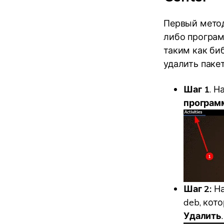
Первый метод
либо програм
таким как би
удалить паке
Шаг 1
. Н
програм
Шаг 2:
На
deb, кот
Удалить
.