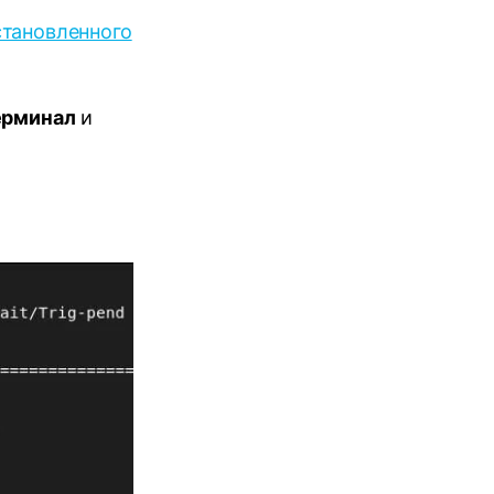
становленного
ерминал
и