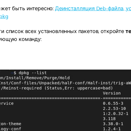
жет быть интересно:
Деинсталляция Deb-файла, у
pkg
и список всех установленных пакетов, откройте
т
дующую команду: