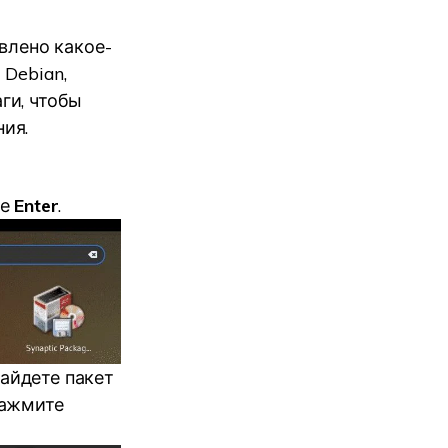
влено какое-
 Debian,
ги, чтобы
ия.
те
Enter
.
найдете пакет
нажмите