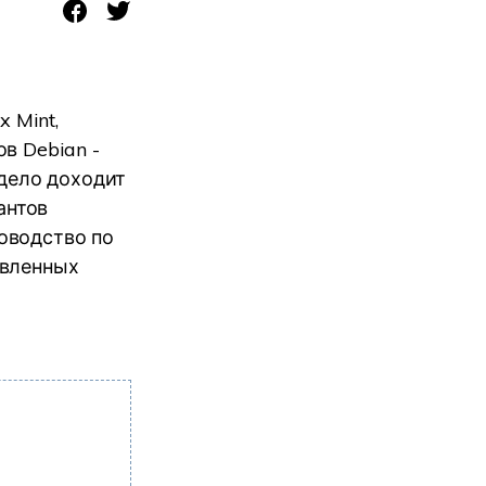
 Mint,
в Debian -
 дело доходит
антов
оводство по
овленных