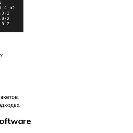
ех
акетов.
одходах.
oftware