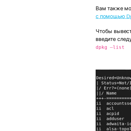
Вам также мо
с помощью D
Чтобы вывест
введите сле
dpkg –list