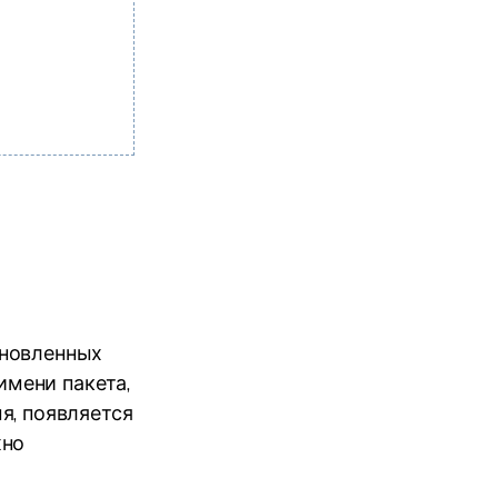
ановленных
имени пакета,
я, появляется
жно