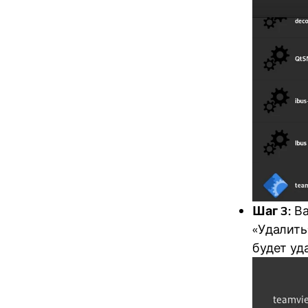
Шаг 3:
Ва
«Удалить
будет уд