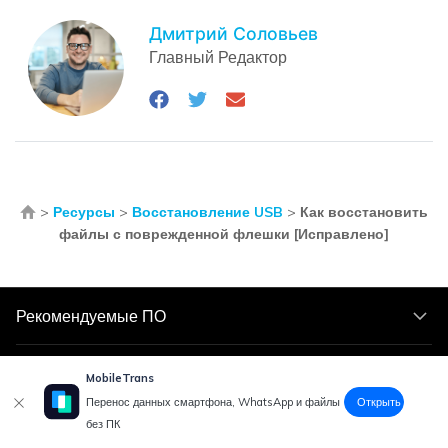
Дмитрий Соловьев
Главный Редактор
>
Ресурсы
>
Восстановление USB
>
Как восстановить
файлы с поврежденной флешки [Исправлено]
Рекомендуемые ПО
Wondershare
MobileTrans
Открыть
Перенос данных смартфона, WhatsApp и файлы
без ПК
Центр помощи