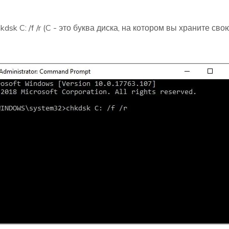
dsk C: /f /r (C - это буква диска, на котором вы храните св