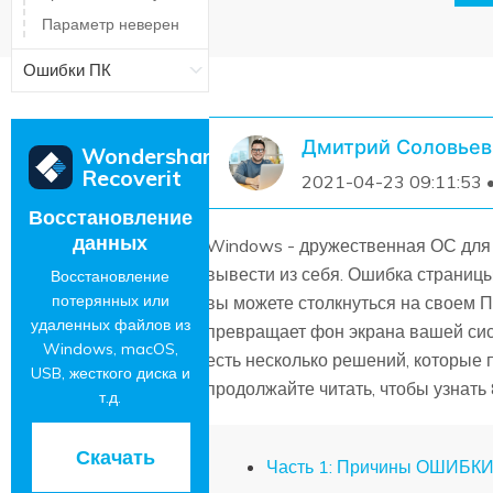
Параметр неверен
Ошибки ПК
Дмитрий Соловьев
Wondershare
Recoverit
2021-04-23 09:11:53 
Восстановление
данных
Windows - дружественная ОС для б
вывести из себя. Ошибка страниц
Восстановление
потерянных или
вы можете столкнуться на своем П
удаленных файлов из
превращает фон экрана вашей сист
Windows, macOS,
есть несколько решений, которые 
USB, жесткого диска и
продолжайте читать, чтобы узнать 
т.д.
Скачать
Часть 1: Причины ОШИБ