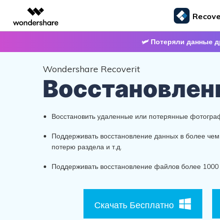
Recove
Рекомендуемы
Цифровая креативность AIGC
Обзор
Решения
🛩 Потеряли данные д
ми
Восстановление данных
Решение проблем с компьютером
Руководс
Восстановление
Восстановле
Видео творчество
Создание диаграмм и г
PDF-Решения
Бизнес
Wondershare Recoverit
медиафайлов
документов
ментов
Решения для компьютеров Windows
Восстановление данных для Windows
Для
Восстановлен
Filmora
EdrawMax
PDFelement
Универсальный видеоредактор.
Создание диаграмм с ИИ.
Восстановление фото
Восста
удио/камер
Решения для компьютеров Mac
Восстановление данных для Mac
Для
UniConverter
EdrawMind
Высокоскоростная конвертация
Совместное создание интел
почты
Решения для Linux
Восстановить удаленные или потерянные фотогра
Восстановление видео
Восста
медиафайлов.
карт.
Восстановление данных для Linux
Поддерживать восстановление данных в более чем 
потерю раздела и т.д.
Поддерживать восстановление файлов более 1000 
Скачать Бесплатно