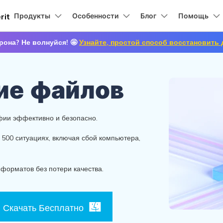
rit
Продукты
Особенности
Блог
Помощь
е продукты
Бизнес
О нас
Новости
Покуп
О нас
Управле
рона? Не волнуйся! 🤩
Узнайте, простой способ восстановить 
тво пользователя
Восстановление фото/видео/аудио
Решения для устройств хранения данных
Справочный центр
Наша история
ние
Восстановление с
рафики
Диаграммы & Графики
Решения для работы с PDF
Видеокреативно
Продукт
устройств
Решения для жестких дисков
 Windows
Восстановление фотографий
Центр поддержки
Карьера
ие файлов
EdrawMind
PDFelement
Filmora
Recoveri
Создание и редактирование PDF-
Восстанов
новление файлов
Восстановление NAS
Решения для SD-карт
файлов.
Связаться с нами
EdrawMax
 Mac
Восстановление видео
MobileTr
PDFelement Cloud
лект-
Перенос д
Решения для USB-накопителей
фии эффективно и безопасно.
новление Excel
Восстановление Linux
Облачное управление документами.
Ремонт видео онлайн бесплатно
Решения для NAS
500 ситуациях, включая сбой компьютера,
PDFelement Online
Восстановление карты
Бесплатный онлайн-инструмент PDF.
памяти
HiPDF
форматов без потери качества.
Бесплатный и универсальный
Восстановление
онлайн-инструмент PDF.
НАЙТИ БОЛЬШЕ РЕШЕНИЙ
разделов диска
Посмотреть все продукты
Скачать Бесплатно