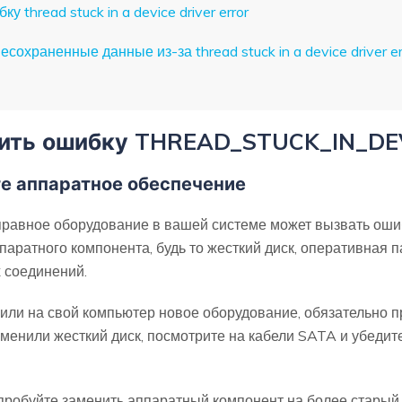
у thread stuck in a device driver error
есохраненные данные из-за thread stuck in a device driver er
авить ошибку THREAD_STUCK_IN_DE
те аппаратное обеспечение
справное оборудование в вашей системе может вызвать ошибку
ппаратного компонента, будь то жесткий диск, оперативная 
 соединений.
или на свой компьютер новое оборудование, обязательно п
менили жесткий диск, посмотрите на кабели SATA и убедит
пробуйте заменить аппаратный компонент на более старый.