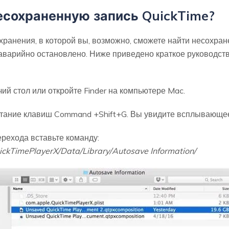
есохраненную запись QuickTime?
охранения, в которой вы, возможно, сможете найти несохран
аварийно остановлено. Ниже приведено краткое руководст
ий стол или откройте Finder на компьютере Mac.
етание клавиш Command +Shift+G. Вы увидите всплывающее
рехода вставьте команду:
ickTimePlayerX/Data/Library/Autosave Information/