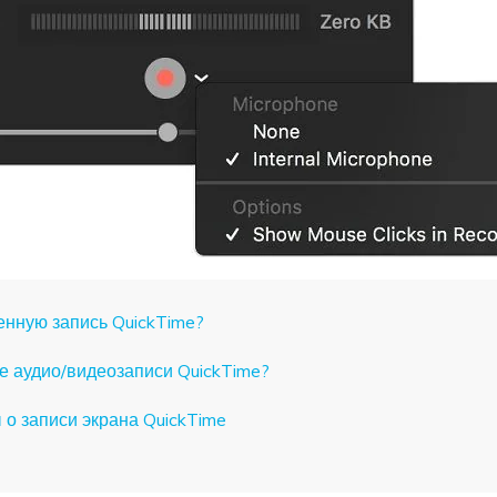
енную запись QuickTime?
е аудио/видеозаписи QuickTime?
о записи экрана QuickTime