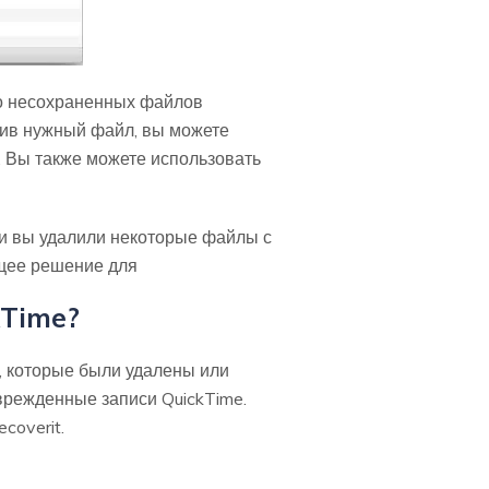
ко несохраненных файлов
чив нужный файл, вы можете
л. Вы также можете использовать
ли вы удалили некоторые файлы с
ющее решение для
kTime?
, которые были удалены или
оврежденные записи QuickTime.
coverit.