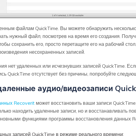
аненным файлам QuickTime. Вы можете обнаружить несколь
рать нужный файл, посмотрев на время его создания. Полу
тобы сохранить его, просто перетащите его на рабочий сто
роизведения несохраненных записей.
ния нет удаленных или исчезнувших записей QuickTime. Ес
ись QuickTime отсутствует без причины, попробуйте следу
даленные аудио/видеозаписи Quic
нных Recoverit
может восстановить ваши записи QuickTime
только находить удаленные записи, но и восстанавливать п
сновными функциями программы восстановления данных Re
ных записей QuickTime в режиме реального времени;