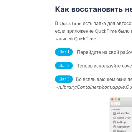
Как восстановить н
В QuickTime есть папка для автос
если приложение QuickTime было 
записей QuickTime.
Шаг 1
Перейдите на свой рабоч
Шаг 2
Теперь используйте соч
Шаг 3
Во всплывающем окне пе
~/Library/Containers/com.apple.Qu