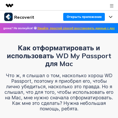
Recoverit
Открыть приложение
Рекомендуемые продукты
волнуйся! 🤩
Узнайте, простой способ восстановить данные с дронов! ✨ >>
🛩 
Цифровая креативность AIGC
Продукты
Бизнес
Управление данными
Восстановление данных
Обзор
Как отформатировать и
Особенности
О нас
Решения
использовать WD My Passport
Восстановление фото/видео/аудио
Восстановление медиафайлов
для Mac
Блог
Новости
Другие продукты Recoverit
Восстановление документов
Решение проблем с файлами
Что ж, я слышал о том, насколько хорош WD
Помощь
Passport, поэтому я приобрел его, чтобы
Покупка
лично убедиться, насколько это правда. Но я
Восстановление с устройств
Решение проблем с компьютером
Руководство пользователя
слышал, что для того, чтобы использовать его
на Mac, мне нужно сначала отформатировать.
Поддержка
Войти
СКАЧАТЬ БЕСПЛАТНО
Как мне это сделать? Нужна небольшая
Решения для устройств хранения данных
Справочный центр
УЗНАЙТЕ ОБО ВСЕХ ФУНКЦИЯХ
помощь, ребята.
Решения для резервного копирования