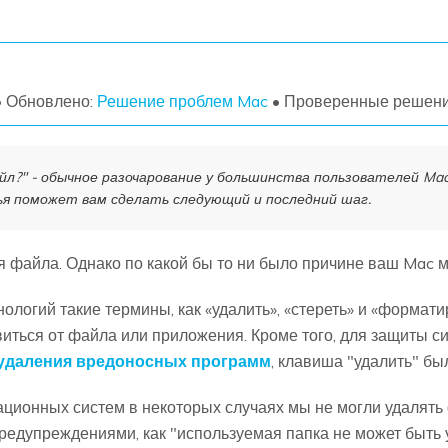
УЗНАЙТЕ ОБО ВСЕХ ФУНКЦИЯХ
• Обновлено:
Решение проблем Mac
• Проверенные решен
айл?" - обычное разочарование у большинства пользователей Ma
ья поможет вам сделать следующий и последний шаг.
 файла. Однако по какой бы то ни было причине ваш Mac мо
ологий такие термины, как «удалить», «стереть» и «формати
авиться от файла или приложения. Кроме того, для защиты с
 удаления вредоносных программ
, клавиша "удалить" бы
ационных систем в некоторых случаях мы не могли удалять
предупреждениями, как "используемая папка не может быть 