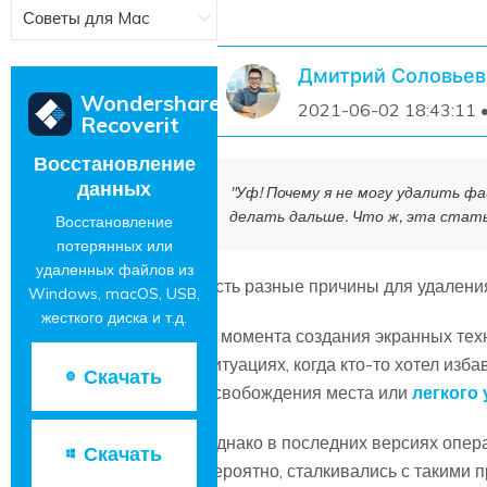
Советы для Mac
Дмитрий Соловьев
Wondershare
2021-06-02 18:43:11 
Recoverit
Восстановление
данных
"Уф! Почему я не могу удалить ф
делать дальше. Что ж, эта стат
Восстановление
потерянных или
удаленных файлов из
Есть разные причины для удаления
Windows, macOS, USB,
жесткого диска и т.д.
С момента создания экранных техн
ситуациях, когда кто-то хотел изб
Скачать
освобождения места или
легкого
Однако в последних версиях опер
Скачать
вероятно, сталкивались с такими 