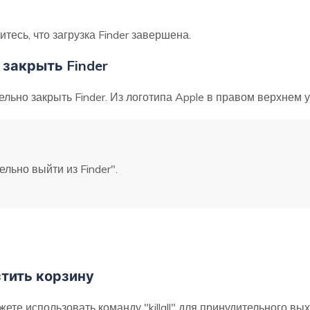
тесь, что загрузка Finder завершена.
 закрыть Finder
льно закрыть Finder. Из логотипа Apple в правом верхнем у
льно выйти из Finder".
стить корзину
жете использовать команду "killall" для принудительного вы