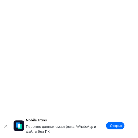
MobileTrans
Открыть
Перенос данных смартфона, WhatsApp и
файлы без ПК