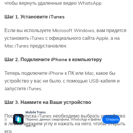
чтобы вернуть удаленные видео WhatsApp.
Шаг 1. Установите iTunes
Если вы используете Microsoft Windows, вам придется
установить iTunes с официального сайта Apple, а на
Mac iTunes предустановлен.
Шаг 2. Подключите iPhone к компьютеру
Теперь подключите iPhone к ПК или Mac, какое бы
устройство у вас ни было, с помощью USB-кабеля и
запустите iTunes.
Шаг 3. Нажмите на Ваше устройство
MobileTrans
После запуска iTunes необходимо выбрать устройство
Открыть
Перенос данных смартфона, WhatsApp и файлы
в левом верхнем углу и нажать на него, чтобы открыть
без ПК
его.