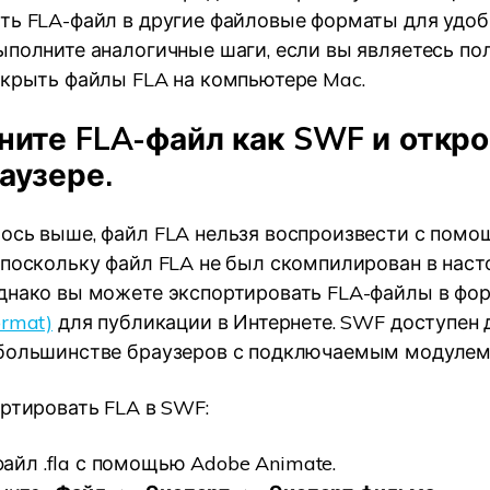
ть FLA-файл в другие файловые форматы для удоб
ыполните аналогичные шаги, если вы являетесь по
ткрыть файлы FLA на компьютере Mac.
аните FLA-файл как SWF и откро
аузере.
ось выше, файл FLA нельзя воспроизвести с пом
 поскольку файл FLA не был скомпилирован в нас
днако вы можете экспортировать FLA-файлы в фо
ormat)
для публикации в Интернете. SWF доступен 
большинстве браузеров с подключаемым модулем 
ертировать FLA в SWF:
айл .fla с помощью Adobe Animate.