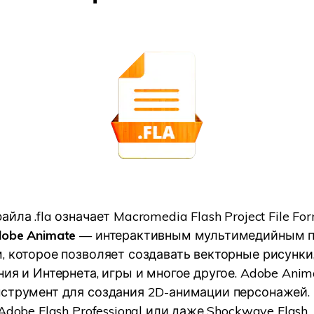
йла .fla означает Macromedia Flash Project File For
obe Animate
— интерактивным мультимедийным 
, которое позволяет создавать векторные рисунк
ния и Интернета, игры и многое другое. Adobe Ani
струмент для создания 2D-анимации персонажей. 
Adobe Flash Professional или даже Shockwave Flash.