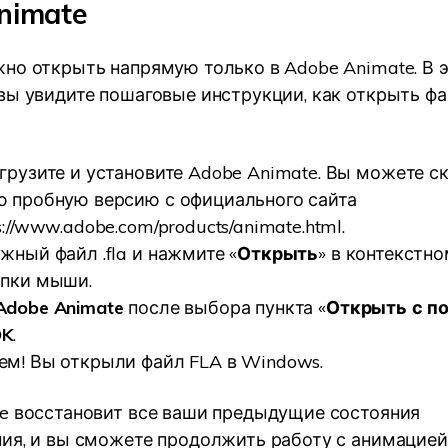
nimate
но открыть напрямую только в Adobe Animate. В 
вы увидите пошаговые инструкции, как открыть фа
грузите и установите Adobe Animate. Вы можете с
ю пробную версию с официального сайта
s://www.adobe.com/products/animate.html
.
жный файл .fla и нажмите «
Открыть
» в контекстн
опки мыши.
Adobe Animate
после выбора пункта «
Открыть с 
OK
.
ем! Вы открыли файл FLA в Windows.
e восстановит все ваши предыдущие состояния
ия, и вы сможете продолжить работу с анимацией