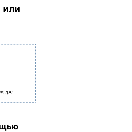
 или
леере.
ощью