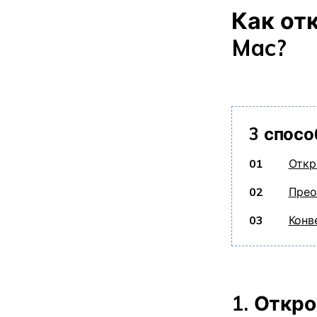
Как от
Mac?
3 спосо
01
Откр
02
Прео
03
Конв
1. Откр