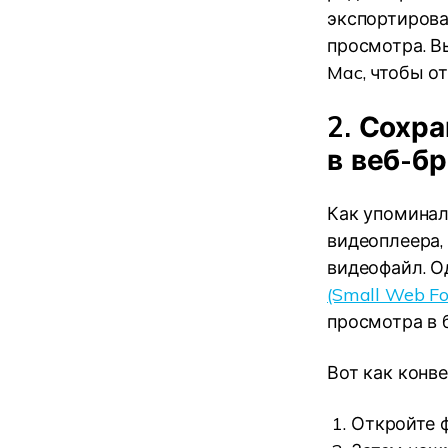
экспортирова
просмотра. В
Mac, чтобы о
2. Сохр
в веб-бр
Как упоминал
видеоплеера,
видеофайл. О
(Small Web F
просмотра в 
Вот как конв
Откройте ф