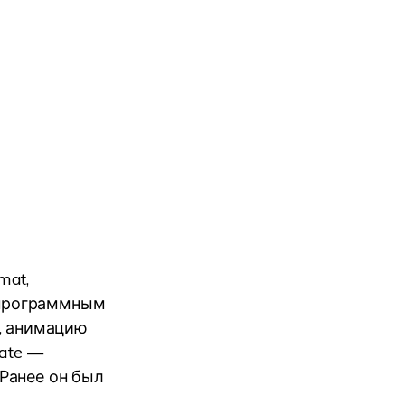
mat,
программным
и, анимацию
mate —
Ранее он был