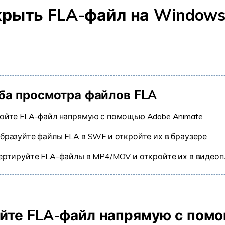
крыть FLA-файл на Windows
ба просмотра файлов FLA
ойте FLA-файл напрямую с помощью Adobe Animate
бразуйте файлы FLA в SWF и откройте их в браузере
ертируйте FLA-файлы в MP4/MOV и откройте их в видеоп
ойте FLA-файл напрямую с пом