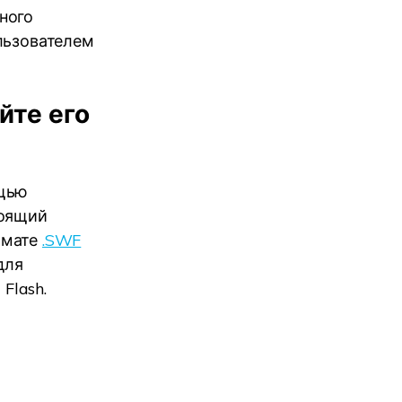
ного
льзователем
йте его
ощью
тоящий
рмате
.SWF
для
Flash.