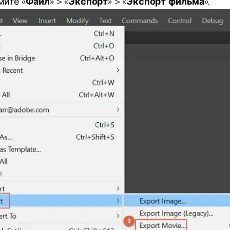
мите «
Файл
» > «
Экспорт
» > «
Экспорт фильма
».