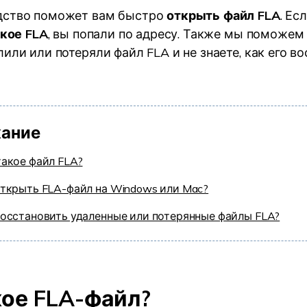
дство поможет вам быстро
открыть файл FLA
. Ес
УЗНАЙТЕ ОБО ВСЕХ ФУНКЦИЯХ
акое FLA
, вы попали по адресу. Также мы поможем 
или или потеряли файл FLA и не знаете, как его во
ание
такое файл FLA?
открыть FLA-файл на Windows или Mac?
восстановить удаленные или потерянные файлы FLA?
кое FLA-файл?