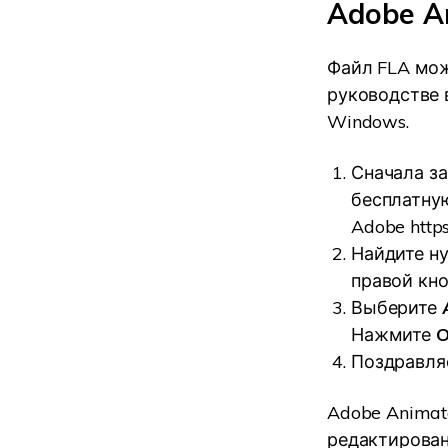
Adobe A
Файл FLA мож
руководстве 
Windows.
Сначала за
бесплатну
Adobe
http
Найдите ну
правой кн
Выберите
Нажмите
Поздравля
Adobe Animat
редактирован