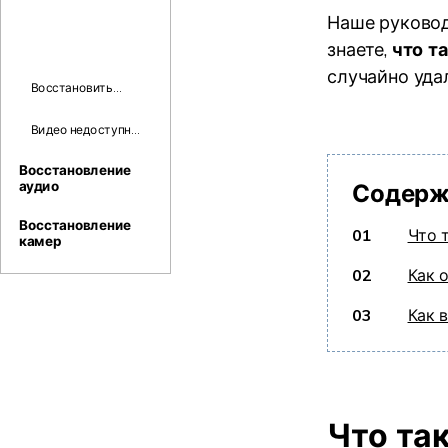
Наше руково
знаете,
что т
случайно удал
Восстановить
удаленные
видеоролики
Видео недоступно
CapCut
Youtube
Восстановление
аудио
Содерж
Восстановление
01
Что 
камер
02
Как 
03
Как 
Что та