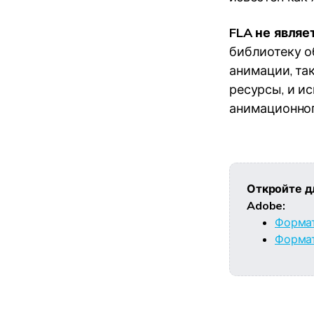
FLA не являе
библиотеку о
анимации, так
ресурсы, и и
анимационног
Откройте д
Adobe:
Форма
Форма