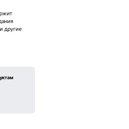
ержит
дания
 и другие
уктам