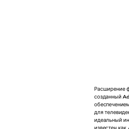
Расширение фа
созданный
Ad
обеспечением
для телевиде
идеальный ин
известен как 