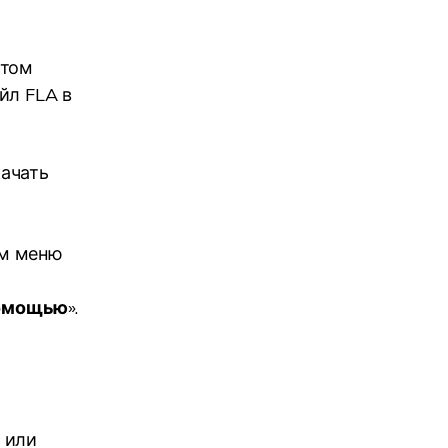
этом
йл FLA в
качать
ом меню
помощью
».
 или