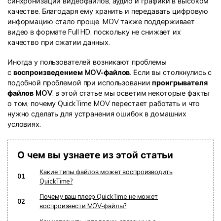
синхронизации видеофайлов, аудио и графики в высоком
качестве. Благодаря ему хранить и передавать цифровую
Информационный центр
информацию стало проще. MOV также поддерживает
видео в формате Full HD, поскольку не снижает их
качество при сжатии данных.
НАЙТИ БОЛЬШЕ РЕШЕНИЙ
Иногда у пользователей возникают проблемы
с
воспроизведением MOV-файлов
. Если вы столкнулись с
подобной проблемой при использовании
проигрывателя
файлов MOV
, в этой статье мы осветим некоторые факты
о том, почему QuickTime MOV перестает работать и что
нужно сделать для устранения ошибок в домашних
условиях.
О чем вы узнаете из этой статьи
Какие типы файлов может воспроизводить
01
QuickTime?
Почему ваш плеер QuickTime не может
02
воспроизвести MOV-файлы?