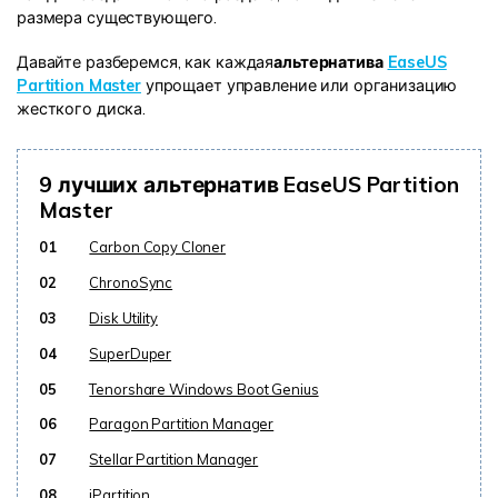
размера существующего.
Давайте разберемся, как каждая
альтернатива
EaseUS
Partition Master
упрощает управление или организацию
жесткого диска.
9 лучших альтернатив EaseUS Partition
Master
01
Carbon Copy Cloner
02
ChronoSync
03
Disk Utility
04
SuperDuper
05
Tenorshare Windows Boot Genius
06
Paragon Partition Manager
07
Stellar Partition Manager
08
iPartition