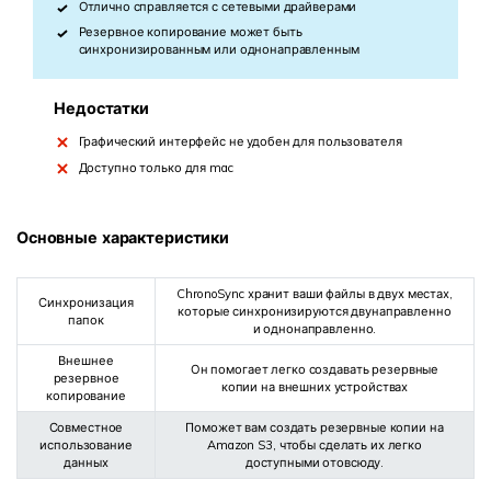
Отлично справляется с сетевыми драйверами
Резервное копирование может быть
синхронизированным или однонаправленным
Недостатки
Графический интерфейс не удобен для пользователя
Доступно только для mac
Основные характеристики
ChronoSync хранит ваши файлы в двух местах,
Синхронизация
которые синхронизируются двунаправленно
папок
и однонаправленно.
Внешнее
Он помогает легко создавать резервные
резервное
копии на внешних устройствах
копирование
Совместное
Поможет вам создать резервные копии на
использование
Amazon S3, чтобы сделать их легко
данных
доступными отовсюду.