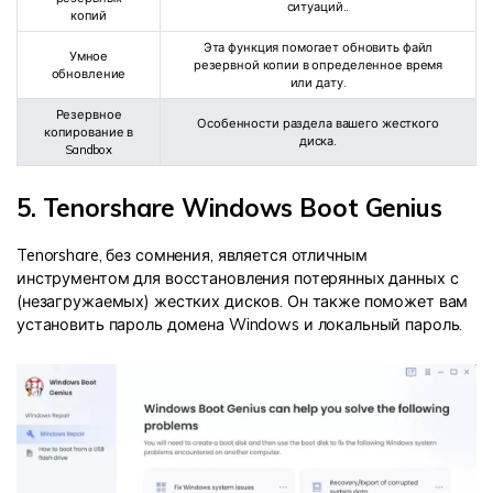
ситуаций..
копий
Эта функция помогает обновить файл
Умное
резервной копии в определенное время
обновление
или дату.
Резервное
Особенности раздела вашего жесткого
копирование в
диска.
Sandbox
5. Tenorshare Windows Boot Genius
Tenorshare, без сомнения, является отличным
инструментом для восстановления потерянных данных с
(незагружаемых) жестких дисков. Он также поможет вам
установить пароль домена Windows и локальный пароль.