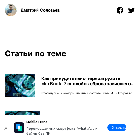
Дмитрий Соловьев
Статьи по теме
Как принудительно перезагрузить
MacBook: 7 способов сброса зависшего
Mac
Столкнулись с замерзшим или неотзывчивым Mac? Откройте 7
проверенных способов принудительно перезагрузить Mac,
безопасно перезапустить или полностью выключить MacBook.
Также советы по предотвращению зависаний и
восстановлению потерянных данных.
Какое ПО считается лучшим для
MobileTrans
восстановления данных Mac [2025]
Открыть
Перенос данных смартфона, WhatsApp и
Узнайте о лучшем программном обеспечении для
файлы без ПК
восстановления данных для Mac. Ознакомитесь с главными