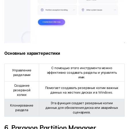
Основные характеристики
С помощью этого инструмента можно
Управление
эффективно создавать разделы и управлять
разделами
ими.
Создание
Помогает создавать резервные копии важных
резервной
данных на жестких дисках и в Windows.
копии
Эта функция создает резервные копии
Клонирование
данных для обновления диска или аварийных
раздела
сценариев.
6. Paragon Partition Manager