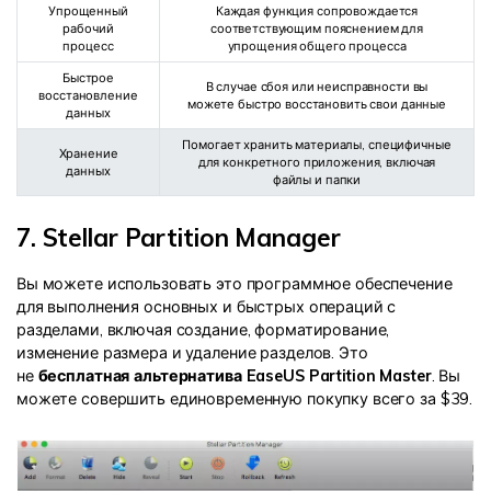
Упрощенный
Каждая функция сопровождается
рабочий
соответствующим пояснением для
процесс
упрощения общего процесса
Быстрое
В случае сбоя или неисправности вы
восстановление
можете быстро восстановить свои данные
данных
Помогает хранить материалы, специфичные
Хранение
для конкретного приложения, включая
данных
файлы и папки
7. Stellar Partition Manager
Вы можете использовать это программное обеспечение
для выполнения основных и быстрых операций с
разделами, включая создание, форматирование,
изменение размера и удаление разделов. Это
не
бесплатная альтернатива EaseUS Partition Master
. Вы
можете совершить единовременную покупку всего за $39.