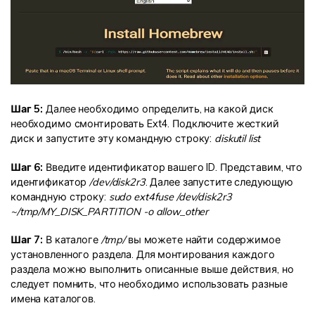
Шаг 5:
Далее необходимо определить, на какой диск
необходимо смонтировать Ext4. Подключите жесткий
диск и запустите эту командную строку:
diskutil list
Шаг 6:
Введите идентификатор вашего ID. Представим, что
идентификатор
/dev/disk2r3
. Далее запустите следующую
командную строку:
sudo ext4fuse /dev/disk2r3
~/tmp/MY_DISK_PARTITION -o allow_other
Шаг 7:
В каталоге
/tmp/
вы можете найти содержимое
установленного раздела. Для монтирования каждого
раздела можно выполнить описанные выше действия, но
следует помнить, что необходимо использовать разные
имена каталогов.