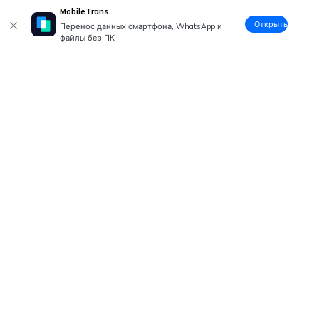
MobileTrans
Открыть
Перенос данных смартфона, WhatsApp и
файлы без ПК
Рекомендуемые ПО
Wondershare
Центр помощи
Мы в соцсетях