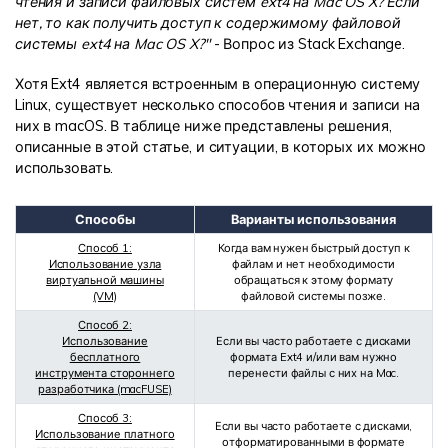
чтения и записи файловых систем ext4 на Mac OS X? Если
нет, то как получить доступ к содержимому файловой
Информационный центр
системы ext4 на Mac OS X?"
- Вопрос из Stack Exchange.
Хотя Ext4 является встроенным в операционную систему
НАЙТИ БОЛЬШЕ РЕШЕНИЙ
Linux, существует несколько способов чтения и записи на
них в macOS. В таблице ниже представлены решения,
описанные в этой статье, и ситуации, в которых их можно
использовать.
Способы
Варианты использования
Способ 1:
Когда вам нужен быстрый доступ к
Использование узла
файлам и нет необходимости
виртуальной машины
обращаться к этому формату
(VM)
файловой системы позже.
Способ 2:
Использование
Если вы часто работаете с дисками
бесплатного
формата Ext4 и/или вам нужно
инструмента стороннего
перенести файлы с них на Mac.
разработчика (macFUSE)
Способ 3:
Если вы часто работаете с дисками,
Использование платного
отформатированными в формате