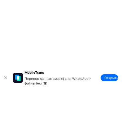
MobileTrans
Открыть
Перенос данных смартфона, WhatsApp и
файлы без ПК
Рекомендуемые ПО
Wondershare