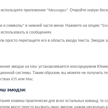
вы используете приложение "Messages". Откройте новую бес
 и символы" в нижней части меню. Нажмите на опцию "Emoj
 использовать в сообщениях.
и просто перетащите его в область ввода текста. Эмодзи з
ажения эмодзи на Mac устанавливается консорциумом Юникод
онной системы. Таким образом, вы можете не получить те 
ствах iOS или Mac.
иш эмодзи:
ания клавиш практически для всех остальных команд, то с
атели могут просто вызвать окно эмодзи, нажав несколько 