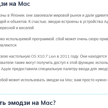
дзи на Mac
ярны в Японии, они завоевали мировой рынок и дали удиви
ей и объектов. К счастью, эмодзи встроены в устройства Ap
ересной и веселой.
ко используемой программой, сбой может очень скоро прив
являются:
свою настольную OS X10.7 Lion в 2011 году. Они находятс
ватели также могут получить доступ к этой функции, испол
s Apple предоставила специальную палитру ввода для эмод
юбой может использовать эмодзи на Mac; вам просто нужно с
ть эмодзи на Mac?