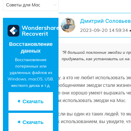
Советы для Mac
Дмитрий Соловьев
Wondershare
2023-09-20 14:59:34 
Recoverit
Восстановление
данных
"Я большой поклонник эмодзи и п
придумать, как установить их на 
Восстановление
потерянных или
удаленных файлов из
Ну, а кто не любит использовать 
Windows, macOS, USB,
сообщениями эмодзи стали жизнен
жесткого диска и т.д.
же они хорошо умеют выражать чел
как использовать эмодзи на Mac.
Скачать
Если вы один из таких людей, то м
их использованием, вы увидите, ч
Скачать