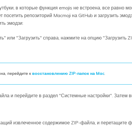
буки, в которые функция emojis не встроена, все равно мо
ет посетить репозиторий Macmoji на GitHub и загрузить эмо
ть эмодзи:
" или "Загрузить" справа, нажмите на опцию "Загрузить ZI
на, перейдите к
восстановлению ZIP-папок на Mac
.
йла и перейдите в раздел "Системные настройки". Затем 
ащий извлеченное содержимое ZIP-файла, и перетащите файл 