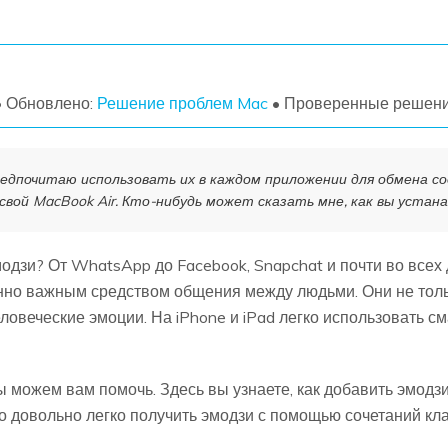
УЗНАЙТЕ ОБО ВСЕХ ФУНКЦИЯХ
• Обновлено:
Решение проблем Mac
• Проверенные решен
редпочитаю использовать их в каждом приложении для обмена со
свой MacBook Air. Кто-нибудь может сказать мне, как вы устан
эмодзи? От WhatsApp до Facebook, Snapchat и почти во все
но важным средством общения между людьми. Они не только
овеческие эмоции. На iPhone и iPad легко использовать см
ы можем вам помочь. Здесь вы узнаете, как добавить эмодзи
то довольно легко получить эмодзи с помощью сочетаний кл