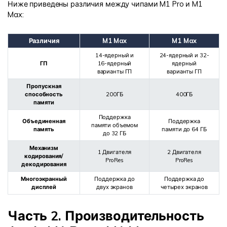
Ниже приведены различия между чипами M1 Pro и M1
Max:
Различия
M1 Max
M1 Max
14-ядерный и
24-ядерный и 32-
ГП
16-ядерный
ядерный
варианты ГП
варианты ГП
Пропускная
способность
200ГБ
400ГБ
памяти
Поддержка
Объединенная
Поддержка
памяти объемом
память
памяти до 64 ГБ
до 32 ГБ
Механизм
1 Двигателя
2 Двигателя
кодирования/
ProRes
ProRes
декодирования
Многоэкранный
Поддержка до
Поддержка до
дисплей
двух экранов
четырех экранов
Часть 2. Производительность