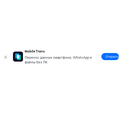
MobileTrans
Открыть
Перенос данных смартфона, WhatsApp и
файлы без ПК
Рекомендуемые ПО
Wondershare
Центр помощи