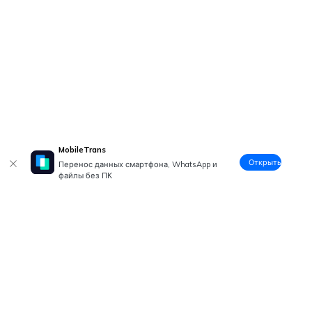
MobileTrans
Открыть
Перенос данных смартфона, WhatsApp и
файлы без ПК
Рекомендуемые ПО
Wondershare