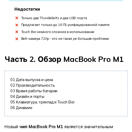
Недостатки
Только два Thunderbolts и два USB-порта
Предлагает только до 16 ГБ унифицированной памяти
Touch Bar немного сложнее в использовании
Веб-камера 720p - это не такая уж большая проблема
Часть 2. Обзор MacBook Pro M1
01
Дата выпуска и цена
02
Производительность
03
Время работы батареи
04
Дизайн и порты
05
Клавиатура, трекпад и Touch Bar
06
Динамик
Новый
чип MacBook Pro M1
является значительным