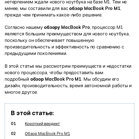
нетерпением ждали нового ноутбука на базе M1. Тем не
менее, мы составили для вас
обзор MacBook Pro M1
,
Информационный центр
прежде чем принимать какое-либо решение.
Согласно нашему
обзору MacBook Pro
, процессор M1
НАЙТИ БОЛЬШЕ РЕШЕНИЙ
является большим преимуществом для нового ноутбука,
поскольку он обеспечивает повышенную
производительность и эффективность по сравнению с
предыдущими поколениями.
В этой статье мы рассмотрим преимуществ и недостатки
нового процессора, чтобы предоставить вам
подробный
обзор MacBook Pro M1
. Мы обсудим его
дизайн, производительность, время автономной работы и
многое другое.
В этой статье:
01
Короткий вердикт
02
Обзор MacBook Pro M1