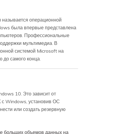
я называется операционной
ndows была впервые представлена
омпьютеров. Профессиональные
поддержки мультимедиа. В
нной системой Microsoft на
ю до самого конца.
dows 10. Это зависит от
К с Windows, установив ОС
нести или создать резервную
се больших объемов данных на