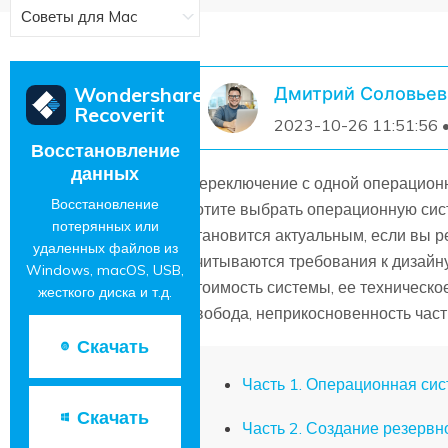
Советы для Mac
Wondershare
Дмитрий Соловьев
Recoverit
2023-10-26 11:51:56 
Восстановление
данных
Переключение с одной операционно
Восстановление
хотите выбрать операционную сис
потерянных или
становится актуальным, если вы 
удаленных файлов из
учитываются требования к дизайну
Windows, macOS, USB,
стоимость системы, ее техническо
жесткого диска и т.д.
свобода, неприкосновенность част
Скачать
Часть 1. Операционная си
Скачать
Часть 2. Создание резервн