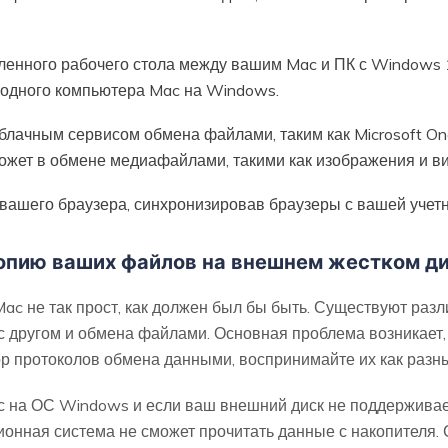
аленного рабочего стола между вашим Mac и ПК с Windows 
 одного компьютера Mac на Windows.
лачным сервисом обмена файлами, таким как Microsoft OneD
ожет в обмене медиафайлами, такими как изображения и вид
вашего браузера, синхронизировав браузеры с вашей учетн
копию ваших файлов на внешнем жестком ди
c не так прост, как должен был бы быть. Существуют раз
с другом и обмена файлами. Основная проблема возникает,
р протоколов обмена данными, воспринимайте их как разн
с на ОС Windows и если ваш внешний диск не поддерживае
ионная система не сможет прочитать данные с накопителя.