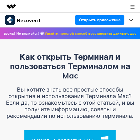
Recoverit
Открыть приложение
Рекомендуемые продукты
Не волнуйся! 🤩
Узнайте, простой способ восстановить данные с дронов! ✨ >>

Цифровая креативность AIGC
Продукты
Бизнес
Управление данными
Восстановление данных
Обзор
Как открыть Терминал и
Особенности
О нас
Решения
пользоваться Терминалом на
Восстановление фото/видео/аудио
Восстановление медиафайлов
Mac
Блог
Новости
Другие продукты Recoverit
Восстановление документов
Решение проблем с файлами
Вы хотите знать все простые способы
Помощь
открытия и использования Терминала Mac?
Покупка
Если да, то ознакомьтесь с этой статьей, и вы
Восстановление с устройств
Решение проблем с компьютером
Руководство пользователя
получите информацию, советы и
рекомендации по использованию терминала.
Поддержка
Войти
СКАЧАТЬ БЕСПЛАТНО
Решения для устройств хранения данных
Справочный центр
УЗНАЙТЕ ОБО ВСЕХ ФУНКЦИЯХ
Решения для резервного копирования