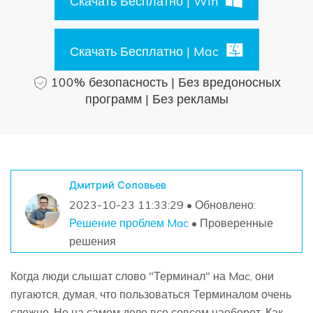
Скачать Бесплатно | Win
Поиск
Информационный центр
Скачать Бесплатно | Mac
100% безопасность | Без вредоносных
НАЙТИ БОЛЬШЕ РЕШЕНИЙ
программ | Без рекламы
Дмитрий Соловьев
2023-10-23 11:33:29 • Обновлено:
Решение проблем Mac
• Проверенные
решения
Когда люди слышат слово "Терминал" на Mac, они
пугаются, думая, что пользоваться Терминалом очень
сложно. Но на самом деле все совсем наоборот. Как