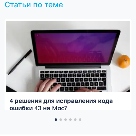
Статьи по теме
4 решения для исправления кода
ошибки 43 на Mac?
MobileTrans
Открыть
Перенос данных смартфона, WhatsApp и файлы
без ПК