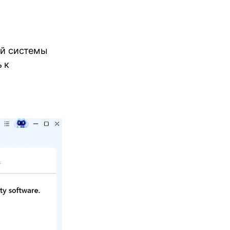
ой системы
 к