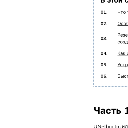
В этой 
01.
Что 
02.
Особ
Резе
03.
созд
04.
Как 
05.
Устр
06.
Быст
Часть 1
UNetbootin ил