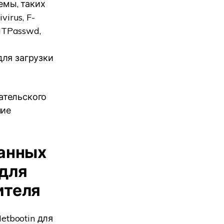
емы, таких
virus, F-
 NTPasswd,
для загрузки
ательского
ние
данных
 для
ителя
tbootin для