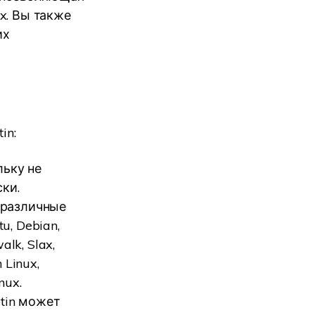
x. Вы также
их
in:
льку не
ки.
 различные
u, Debian,
alk, Slax,
 Linux,
nux.
tin может