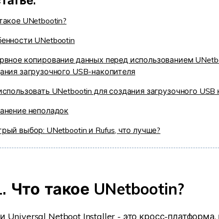
статье:
такое UNetbootin?
енности UNetbootin
рвное копирование данных перед использованием UNetbo
ания загрузочного USB-накопителя
использовать UNetbootin для создания загрузочного USB 
анение неполадок
рый выбор: UNetbootin и Rufus, что лучше?
. Что такое UNetbootin?
и Universal Netboot Installer - это кросс-платформ