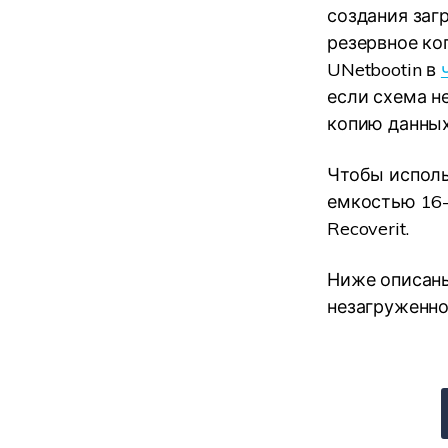
создания заг
резервное ко
UNetbootin в
если схема н
копию данных
Чтобы использ
емкостью 16-
Recoverit.
Ниже описаны
незагруженно