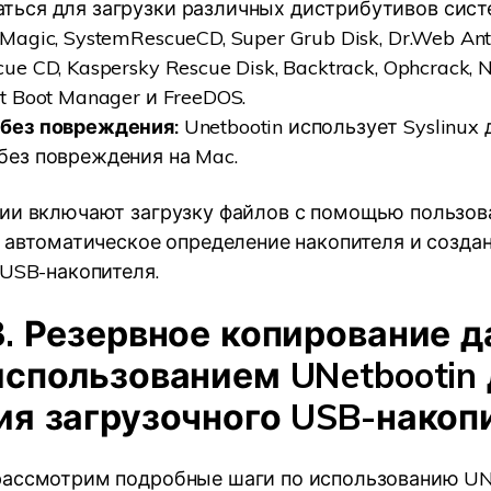
ться для загрузки различных дистрибутивов сист
Magic, SystemRescueCD, Super Grub Disk, Dr.Web Anti
cue CD, Kaspersky Rescue Disk, Backtrack, Ophcrack,
rt Boot Manager и FreeDOS.
 без повреждения:
Unetbootin использует Syslinux 
без повреждения на Mac.
ии включают загрузку файлов с помощью пользов
, автоматическое определение накопителя и созда
 USB-накопителя.
3. Резервное копирование 
использованием UNetbootin
ия загрузочного USB-накоп
ассмотрим подробные шаги по использованию UNe