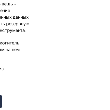
 вещь -
шение
енных данных,
ать резервную
нструмента.
акопитель
ым на нем
из