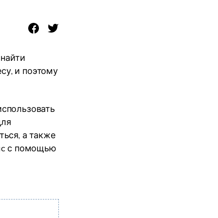
 найти
су, и поэтому
 использовать
для
ься, а также
ac с помощью