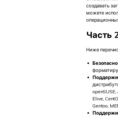
создавать за
можете испол
операционных 
Часть 
Ниже перечис
Безопасно
форматиру
Поддержи
дистрибути
openSUSE, A
Elive, Cent
Gentoo, MEP
Поддержи