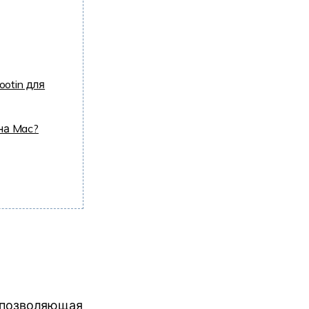
otin для
на Mac?
а, позволяющая