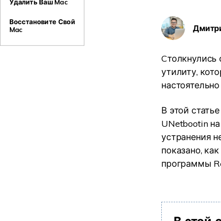
Удалить Ваш Mac
Восстановите Свой
Дмитр
Mac
Cтолкнулись 
утилиту, кото
настоятельно
В этой статье
UNetbootin на
устранения н
показано, ка
программы Re