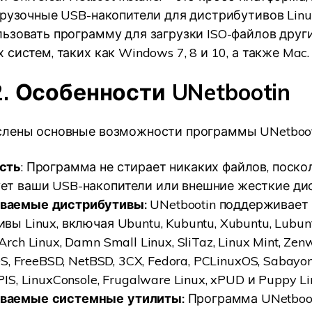
грузочные USB-накопители для дистрибутивов Linu
ьзовать программу для загрузки ISO-файлов друг
систем, таких как Windows 7, 8 и 10, а также Mac.
2. Особенности UNetbootin
лены основные возможности программы UNetboot
сть
: Программа не стирает никаких файлов, поско
ет ваши USB-накопители или внешние жесткие дис
ваемые дистрибутивы:
UNetbootin поддерживает
вы Linux, включая Ubuntu, Kubuntu, Xubuntu, Lubunt
rch Linux, Damn Small Linux, SliTaz, Linux Mint, Zenw
OS, FreeBSD, NetBSD, 3CX, Fedora, PCLinuxOS, Sabayon
IS, LinuxConsole, Frugalware Linux, xPUD и Puppy Li
ваемые системные утилиты:
Программа UNetboo