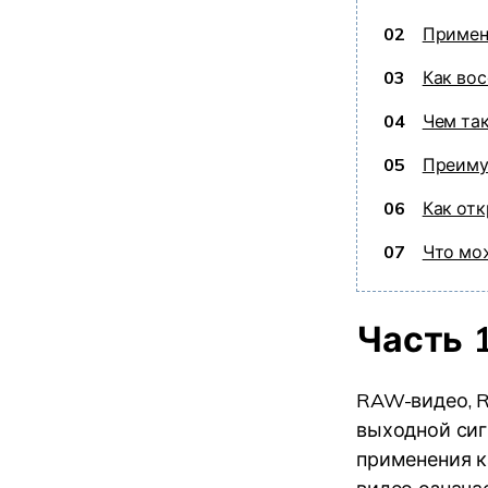
02
Примен
03
Как во
04
Чем та
05
Преиму
06
Как от
07
Что мо
Часть 
RAW-видео, R
выходной сиг
применения к