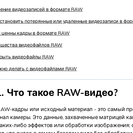
ение видеозаписей в формате RAW
сстановить потерянные или удаленные видеозаписи в ф
к ценны кадры в формате RAW
щества видеофайлов RAW
крыть видеофайлы RAW
жно делать с видеофайлами RAW
1. Что такое RAW-видео?
AW-кадры или исходный материал - это самый пр
нал камеры. Это данные, захваченные матрицей к
аких-либо эффектов или обработки изображения;