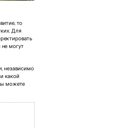
витие, то
гких. Для
рректировать
 не могут
и, независимо
 и какой
 Вы можете