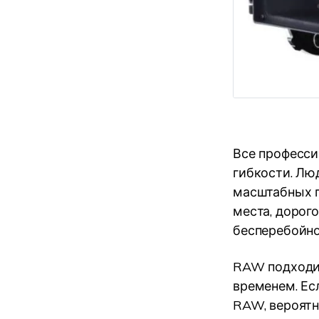
Все професси
гибкости. Лю
масштабных п
места, дорог
бесперебойно
RAW подходи
временем. Ес
RAW, вероятно