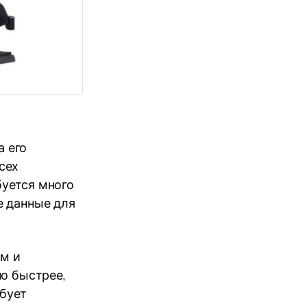
 его
сех
буется много
е данные для
м и
о быстрее,
ебует