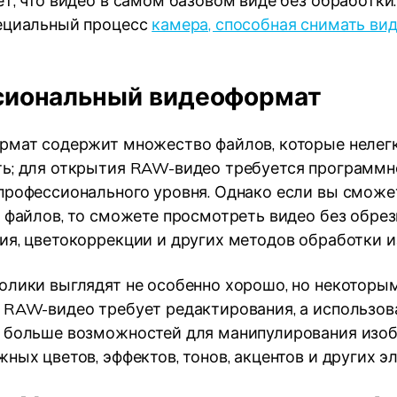
т, что видео в самом базовом виде без обработки.
ециальный процесс
камера, способная снимать ви
иональный видеоформат
рмат содержит множество файлов, которые нелег
ь; для открытия RAW-видео требуется программн
профессионального уровня. Однако если вы сможе
х файлов, то сможете просмотреть видео без обрез
ия, цветокоррекции и других методов обработки 
олики выглядят не особенно хорошо, но некоторы
 RAW-видео требует редактирования, а использов
 больше возможностей для манипулирования изо
ных цветов, эффектов, тонов, акцентов и других э