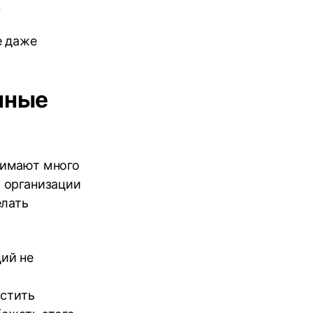
.
е даже
нные
нимают много
 организации
елать
ий не
устить