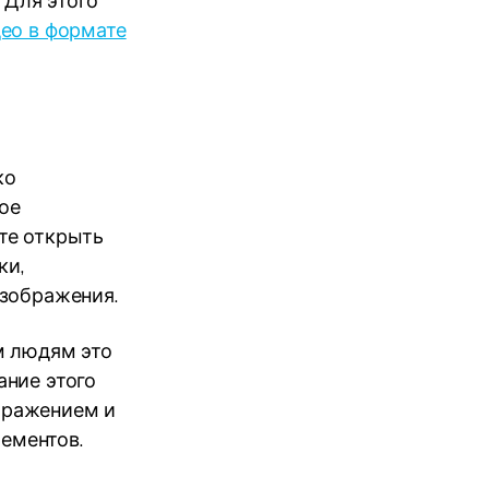
 Для этого
део в формате
ко
ое
те открыть
ки,
изображения.
м людям это
ание этого
бражением и
лементов.