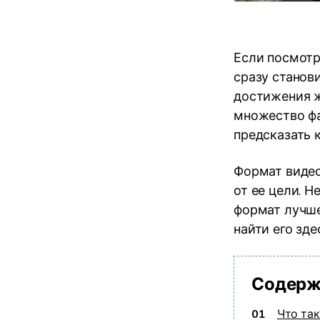
Если посмотр
сразу станови
достижения ж
множество фа
предсказать 
Формат видео
от ее цели. Н
формат лучше
найти его зде
Содерж
01
Что та