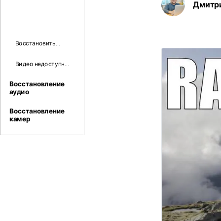
Дмитр
Восстановить
удаленные
видеоролики
Видео недоступно
CapCut
Youtube
Восстановление
аудио
Восстановление
камер