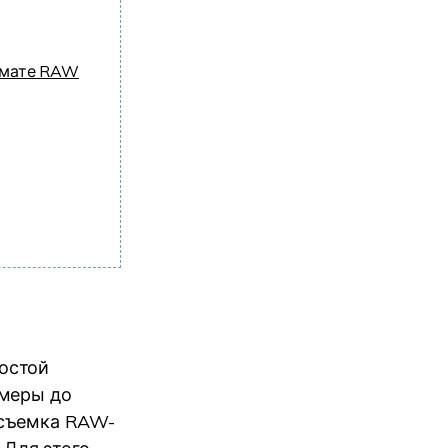
ормате RAW
остой
амеры до
 съемка RAW-