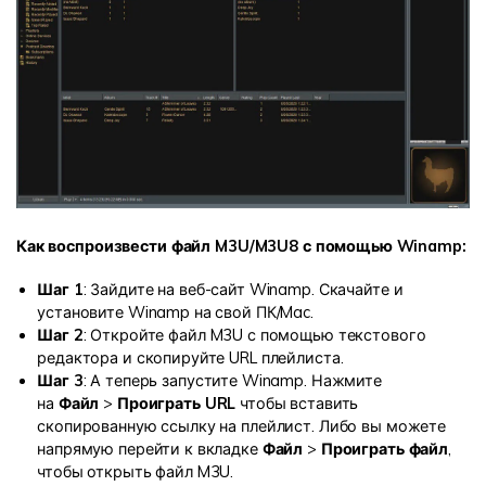
Как воспроизвести файл M3U/M3U8 с помощью Winamp:
Шаг 1
: Зайдите на
веб-сайт Winamp
. Скачайте и
установите Winamp на свой ПК/Mac.
Шаг 2
: Откройте файл M3U с помощью текстового
редактора и скопируйте URL плейлиста.
Шаг 3
: А теперь запустите Winamp. Нажмите
на
Файл
>
Проиграть URL
чтобы вставить
скопированную ссылку на плейлист. Либо вы можете
напрямую перейти к вкладке
Файл
>
Проиграть файл
,
чтобы открыть файл M3U.