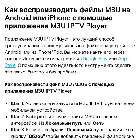
Как воспроизводить файлы M3U на
Android или iPhone с помощью
приложения M3U IPTV Player
Приложение M3U IPTV Player - это лучший способ
прослушивания ваших музыкальных файлов на устройстве
Android или на iPhone/iPad. Вы можете найти его через
поиск в Интернете или загрузив из
Google Play
или
App
Store
. С помощью этого идеального инструмента сделать
это легко, быстро и без проблем.
Как воспроизвести файл M3U /M3U8 с помощью
приложения M3U IPTV Player
Шаг 1
: Установите и запустите M3U IPTV Player на своем
мобильном устройстве.
Шаг 2
: Выберите источник файла M3U в главном
интерфейсе: Из
Локальный путь
или
Сеть
.
Шаг 3
: Если вы выбрали "
Локальный путь
", нажмите на
кнопку "
Обзор
" чтобы добавить локальный файл списка