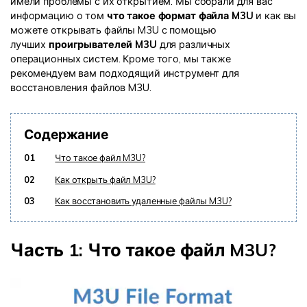
имели проблемы с их открытием. Мы собрали для вас
информацию о том
что такое формат файла M3U
и как вы
Информационный центр
можете открывать файлы M3U с помощью
лучших
проигрывателей M3U
для различных
операционных систем. Кроме того, мы также
НАЙТИ БОЛЬШЕ РЕШЕНИЙ
рекомендуем вам подходящий инструмент для
восстановления файлов M3U.
Содержание
01
Что такое файл M3U?
02
Как открыть файл M3U?
03
Как восстановить удаленные файлы M3U?
Часть 1: Что такое файл M3U?