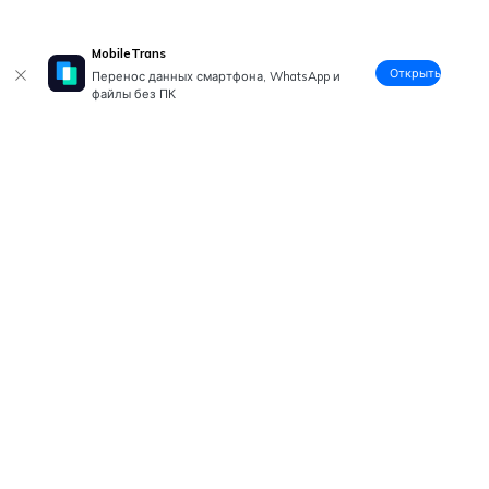
MobileTrans
Открыть
Перенос данных смартфона, WhatsApp и
файлы без ПК
Рекомендуемые ПО
Wondershare
Центр помощи
Мы в соцсетях