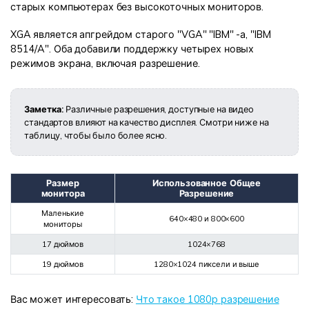
старых компьютерах без высокоточных мониторов.
XGA является апгрейдом старого "VGA" "IBM" -а, "IBM
8514/A". Оба добавили поддержку четырех новых
режимов экрана, включая разрешение.
Заметка:
Различные разрешения, доступные на видео
стандартов влияют на качество дисплея. Смотри ниже на
таблицу, чтобы было более ясно.
Размер
Использованное Общее
монитора
Разрешение
Маленькие
640×480 и 800×600
мониторы
17 дюймов
1024×768
19 дюймов
1280×1024 пиксели и выше
Вас может интересовать:
Что такое 1080p разрешение