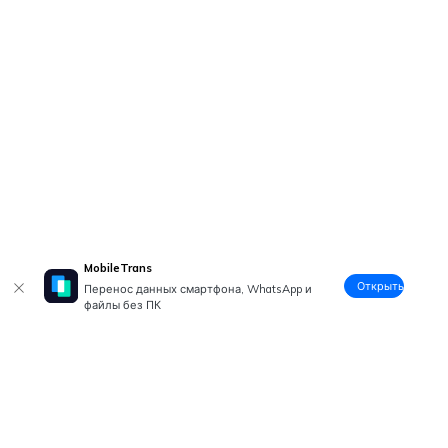
MobileTrans
Открыть
Перенос данных смартфона, WhatsApp и
файлы без ПК
Рекомендуемые ПО