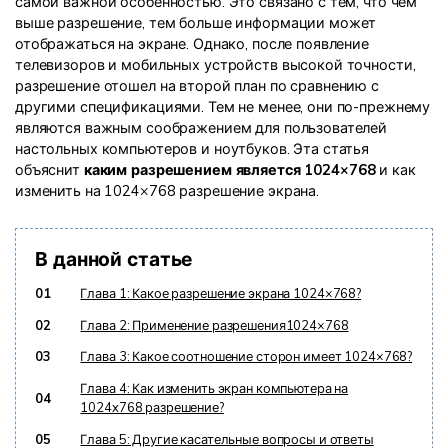
самой важной особенностью. Это связано с тем, что чем
выше разрешение, тем больше информации может
Информационный центр
отображаться на экране. Однако, после появление
телевизоров и мобильных устройств высокой точности,
разрешение отошел на второй план по сравнению с
НАЙТИ БОЛЬШЕ РЕШЕНИЙ
другими спецификациями. Тем не менее, они по-прежнему
являются важным соображением для пользователей
настольных компьютеров и ноутбуков. Эта статья
объяснит
каким разрешением является 1024×768
и как
изменить на 1024×768 разрешение экрана.
В данной статье
01
Глава 1: Какое разрешение экрана 1024×768?
02
Глава 2: Применение разрешения1024×768
03
Глава 3: Какое соотношение сторон имеет 1024×768?
Глава 4: Как изменить экран компьютера на
04
1024x768 разрешение?
05
Глава 5: Другие касательные вопросы и ответы