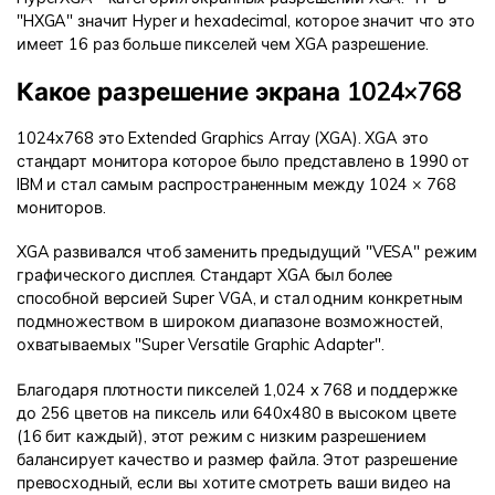
"HXGA" значит Hyper и hexadecimal, которое значит что это
имеет 16 раз больше пикселей чем XGA разрешение.
Какое разрешение экрана 1024×768
1024x768 это Extended Graphics Array (XGA). XGA это
стандарт монитора которое было представлено в 1990 от
IBM и стал самым распространенным между 1024 × 768
мониторов.
XGA развивался чтоб заменить предыдущий "VESA" режим
графического дисплея. Стандарт XGA был более
способной версией Super VGA, и стал одним конкретным
подмножеством в широком диапазоне возможностей,
охватываемых "Super Versatile Graphic Adapter".
Благодаря плотности пикселей 1,024 x 768 и поддержке
до 256 цветов на пиксель или 640x480 в высоком цвете
(16 бит каждый), этот режим с низким разрешением
балансирует качество и размер файла. Этот разрешение
превосходный, если вы хотите смотреть ваши видео на