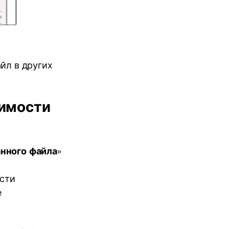
йл в других
имости
анного файла
»
сти
е