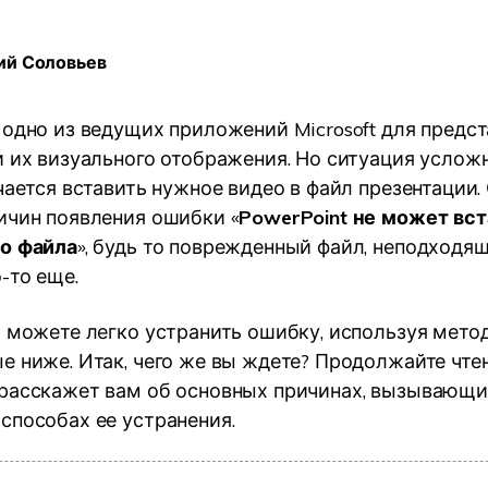
УЗНАЙТЕ ОБО ВСЕХ ФУНКЦИЯХ
ий Соловьев
 одно из ведущих приложений Microsoft для предс
и их визуального отображения. Но ситуация усложн
учается вставить нужное видео в файл презентации
ичин появления ошибки «
PowerPoint не может вст
го файла
», будь то поврежденный файл, неподходя
-то еще.
ы можете легко устранить ошибку, используя мето
е ниже. Итак, чего же вы ждете? Продолжайте чтен
расскажет вам об основных причинах, вызывающи
способах ее устранения.