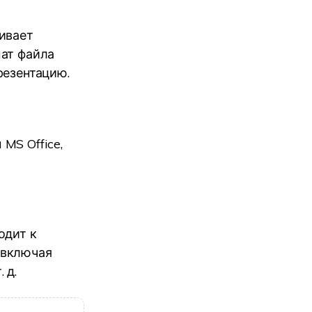
ивает
мат файла
резентацию.
MS Office,
одит к
 включая
 д.