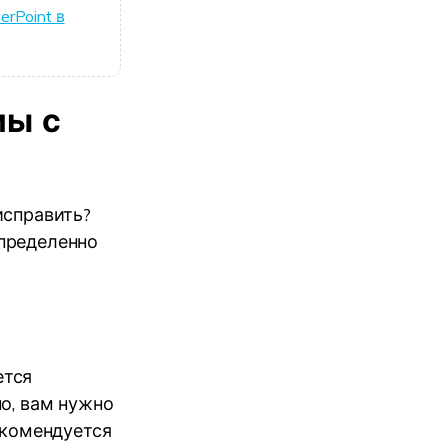
rPoint в
мы с
исправить?
определенно
ется
о, вам нужно
екомендуется