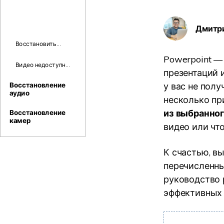
Дмитр
Восстановить
удаленные
Powerpoint —
видеоролики
Видео недоступно
CapCut
презентаций 
Youtube
у вас не пол
Восстановление
аудио
несколько пр
из выбранно
Восстановление
камер
видео или что
К счастью, в
перечисленны
руководство 
эффективных 