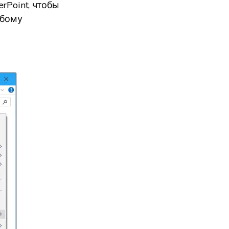
rPoint, чтобы
юбому