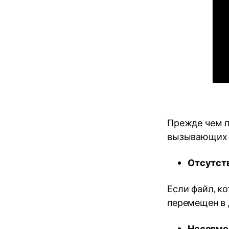
Прежде чем п
вызывающих о
Отсутст
Если файл, к
перемещен в 
Несовме