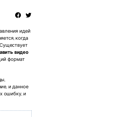
тавления идей
яется, когда
. Существует
авить видео
щий формат
ды,
ие, и данное
х ошибку, и