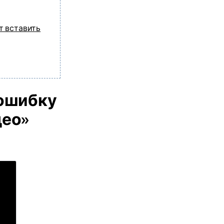
т вставить
ошибку
део»