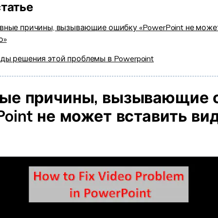
статье
вные причины, вызывающие ошибку «PowerPoint не може
о»
ды решения этой проблемы в Powerpoint
ые причины, вызывающие 
Point не может вставить ви