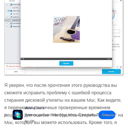
Я уверен, что после прочтения этого руководства вы
сможете исправить проблему с ошибкой процесса
стирания дисковой утилиты на вашем Mac. Как видите,
я перечислил различные проверенные временем
MobileTrans
решения для ошибки "Не Удалось Стереть Процесс" на
Открыть
Перенос данных смартфона, WhatsApp и файлы
без ПК
Mac, которые вы можете использовать. Кроме того, я