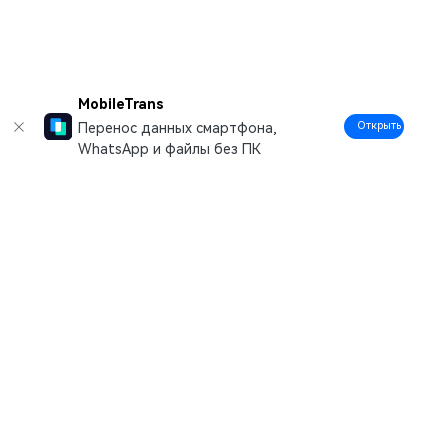
MobileTrans
Открыть
Перенос данных смартфона,
WhatsApp и файлы без ПК
Рекомендуемые ПО
Wondershare
Центр помощи
Мы в соцсетях