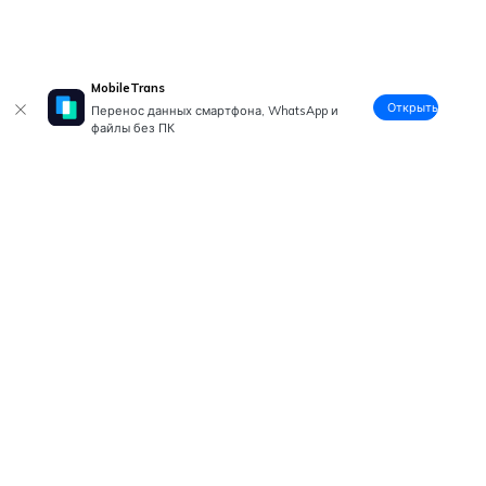
MobileTrans
Открыть
Перенос данных смартфона, WhatsApp и
файлы без ПК
Рекомендуемые ПО
Wondershare
Центр помощи
Мы в соцсетях