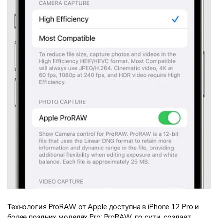
Технология ProRAW от Apple доступна в iPhone 12 Pro и
более поздних моделях Pro; ProRAW, по сути, создает