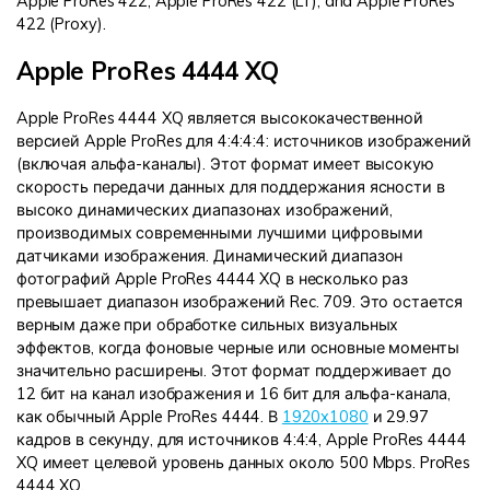
Apple ProRes 422, Apple ProRes 422 (LT), and Apple ProRes
422 (Proxy).
Apple ProRes 4444 XQ
Apple ProRes 4444 XQ является высококачественной
версией Apple ProRes для 4:4:4:4: источников изображений
(включая альфа-каналы). Этот формат имеет высокую
скорость передачи данных для поддержания ясности в
высоко динамических диапазонах изображений,
производимых современными лучшими цифровыми
датчиками изображения. Динамический диапазон
фотографий Apple ProRes 4444 XQ в несколько раз
превышает диапазон изображений Rec. 709. Это остается
верным даже при обработке сильных визуальных
эффектов, когда фоновые черные или основные моменты
значительно расширены. Этот формат поддерживает до
12 бит на канал изображения и 16 бит для альфа-канала,
как обычный Apple ProRes 4444. В
1920x1080
и 29.97
кадров в секунду, для источников 4:4:4, Apple ProRes 4444
XQ имеет целевой уровень данных около 500 Mbps. ProRes
4444 XQ.