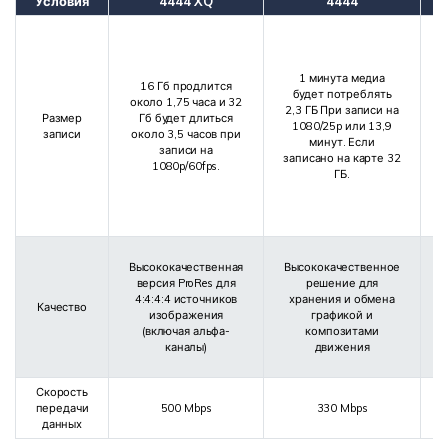
Условия
4444 XQ
4444
1 минута медиа
16 Гб продлится
п
будет потреблять
около 1,75 часа и 32
2,3 ГБ При записи на
Размер
Гб будет длиться
1080/25p или 13,9
записи
около 3,5 часов при
минут. Если
записи на
записано на карте 32
1080p/60fps.
м
ГБ.
н
Высококачественная
Высококачественное
версия ProRes для
решение для
4:4:4:4 источников
хранения и обмена
Качество
изображения
графикой и
(включая альфа-
композитами
A
каналы)
движения
Скорость
передачи
500 Mbps
330 Mbps
данных