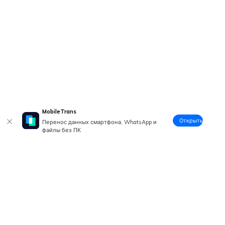
MobileTrans
Открыть
Перенос данных смартфона, WhatsApp и
файлы без ПК
Рекомендуемые ПО
Wondershare