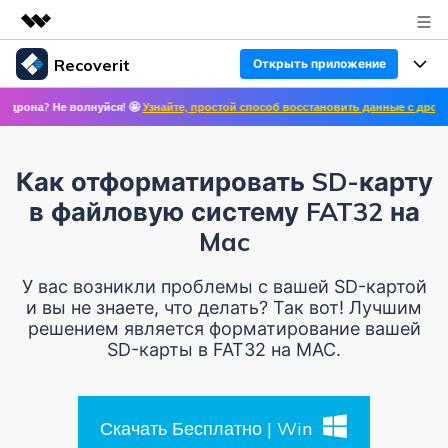
Recoverit
Открыть приложение
Рекомендуемые продукты
е волнуйся! 🤩
Узнайте, простой способ восстановить данные с дронов! ✨ >>
🛩
Цифровая креативность AIGC
Продукты
Бизнес
Управление данными
Восстановление данных
Обзор
Как отформатировать SD-карту
Особенности
О нас
Решения
в файловую систему FAT32 на
Восстановление фото/видео/аудио
Восстановление медиафайлов
Mac
Блог
Новости
Другие продукты Recoverit
Восстановление документов
Решение проблем с файлами
У вас возникли проблемы с вашей SD-картой
Помощь
и вы не знаете, что делать? Так вот! Лучшим
Покупка
решением является форматирование вашей
Восстановление с устройств
Решение проблем с компьютером
Руководство пользователя
SD-карты в FAT32 на MAC.
Поддержка
Войти
СКАЧАТЬ БЕСПЛАТНО
Решения для устройств хранения данных
Справочный центр
УЗНАЙТЕ ОБО ВСЕХ ФУНКЦИЯХ
Скачать Бесплатно | Win
Решения для резервного копирования