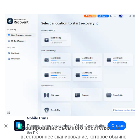
MobileTrans
Открыть
Перенос данных смартфона, WhatsApp и файлы
Сканирование съемного носителя:
Это
без ПК
всестороннее сканирование, которое обычно