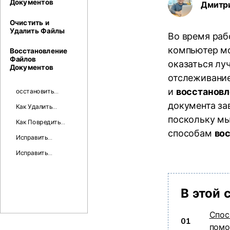
Документов
Дмитр
Очистить и
Удалить Файлы
Во время раб
компьютер мо
Восстановление
Файлов
оказаться луч
Документов
отслеживание
и
восстанов
осстановить
навсегда
документа зав
Как Удалить
удаленные папки
Неудаляемые
поскольку м
Как Повредить
Файлы
способам
во
Файл Word?
Исправить
Ошибку
Исправить
Отсутствуют DLL-
Ошибку
файлы в Windows
Невозможно
10
Удалить Файлы
В этой 
Спос
01
помо