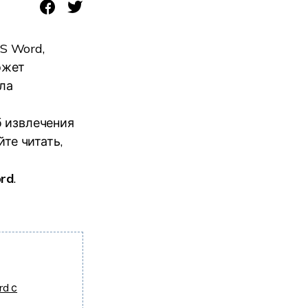
S Word,
ожет
ила
об извлечения
те читать,
rd
.
d с