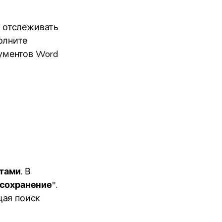
 отслеживать
олните
ументов Word
тами
. В
сохранение
".
щая поиск