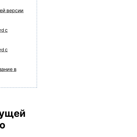
ей версии
d с
d с
вание в
дущей
ю