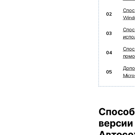
Спос
02
Wind
Спос
03
испо
Спос
04
помо
Допо
05
Micro
Способ
версии
Автосо