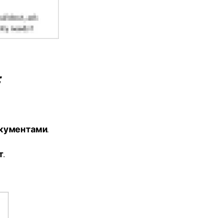
:
окументами
.
т
.