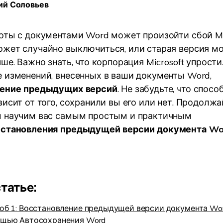
ий Соловьев
УЗНАЙТЕ ОБО ВСЕХ ФУНКЦИЯХ
оты с документами Word может произойти сбой M
жет случайно выключиться, или старая версия м
ше. Важно знать, что корпорация Microsoft упрост
 изменений, внесенных в ваши документы Word,
ление предыдущих версий
. Не забудьте, что спос
исит от того, сохранили вы его или нет. Продолжай
ы научим вас самым простым и практичным
сстановления предыдущей версии документа Wo
статье:
об 1: Восстановление предыдущей версии документа Wor
щью Автосохранения Word