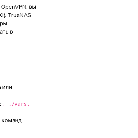
а OpenVPN, вы
I). TrueNAS
тры
ать в
n
или
:
. ./vars,
 команд: