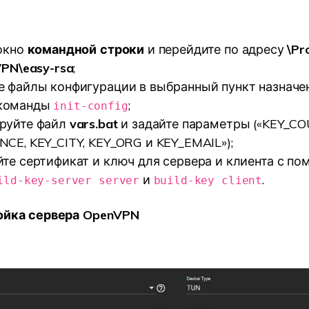
 окно
командной строки
и перейдите по адресу
\Pr
VPN\easy-rsa
;
е файлы конфигурации в выбранный пункт назначе
команды
;
init-config
руйте файл
vars.bat
и задайте параметры («KEY_C
CE, KEY_CITY, KEY_ORG и KEY_EMAIL»);
те сертификат и ключ для сервера и клиента с п
и
.
ild-key-server server
build-key client
ройка сервера OpenVPN