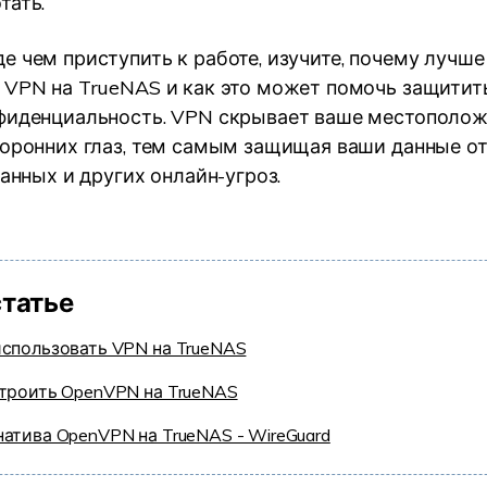
тать.
е чем приступить к работе, изучите, почему лучше
 VPN на TrueNAS и как это может помочь защитит
фиденциальность. VPN скрывает ваше местоположе
торонних глаз, тем самым защищая ваши данные от
данных и других онлайн-угроз.
статье
использовать VPN на TrueNAS
строить OpenVPN на TrueNAS
атива OpenVPN на TrueNAS - WireGuard