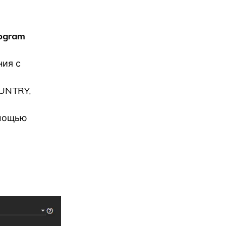
ogram
ния с
OUNTRY,
омощью