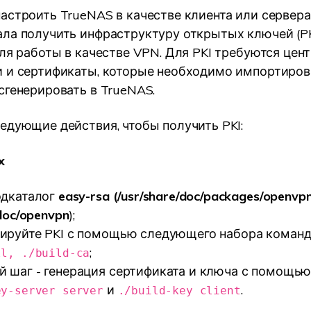
астроить TrueNAS в качестве клиента или сервер
ла получить инфраструктуру открытых ключей (PK
для работы в качестве VPN. Для PKI требуются цен
 и сертификаты, которые необходимо импортиров
сгенерировать в TrueNAS.
едующие действия, чтобы получить PKI:
x
одкаталог
easy-rsa (/usr/share/doc/packages/openvp
/doc/openvpn
);
ируйте PKI с помощью следующего набора команд
;
ll, ./build-ca
 шаг - генерация сертификата и ключа с помощью
и
.
ey-server server
./build-key client