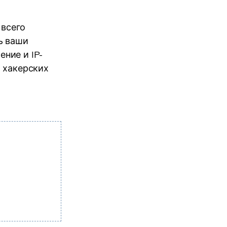
 всего
ь ваши
ние и IP-
 хакерских