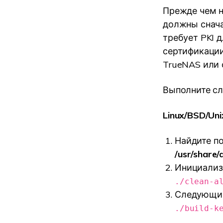
Прежде чем н
должны снача
требует PKI 
сертификации
TrueNAS или 
Выполните сл
Linux/BSD/Uni
Найдите п
/usr/share
Инициализ
./clean-a
Следующий
./build-k