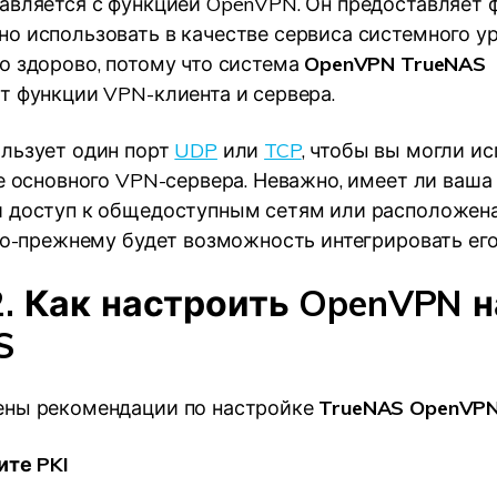
авляется с функцией OpenVPN. Он предоставляет 
о использовать в качестве сервиса системного ур
о здорово, потому что система
OpenVPN TrueNAS
т функции VPN-клиента и сервера.
льзует один порт
UDP
или
TCP
, чтобы вы могли и
ве основного VPN-сервера. Неважно, имеет ли ваш
 доступ к общедоступным сетям или расположена
 по-прежнему будет возможность интегрировать его
2. Как настроить OpenVPN н
S
ены рекомендации по настройке
TrueNAS OpenVP
ите PKI