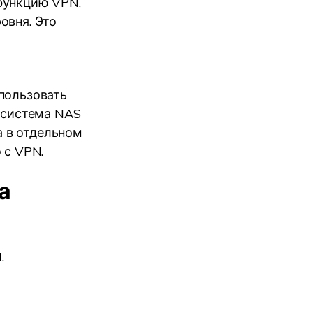
функцию VPN,
овня. Это
спользовать
а система NAS
 в отдельном
 с VPN.
а
N
.