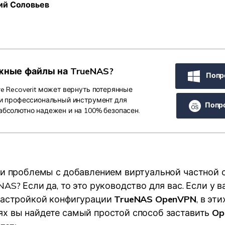
ий Соловьев
УЗНАЙТЕ ОБО ВСЕХ ФУНКЦИЯХ
жные файлы на TrueNAS?
Попро
e Recoverit может вернуть потерянные
 и профессиональный инструмент для
Попр
абсолютно надежен и на 100% безопасен.
ли проблемы с добавлением виртуальной частной с
AS? Если да, то это руководство для вас. Если у в
настройкой конфигурации
TrueNAS OpenVPN
, в эти
х вы найдете самый простой способ заставить
Op