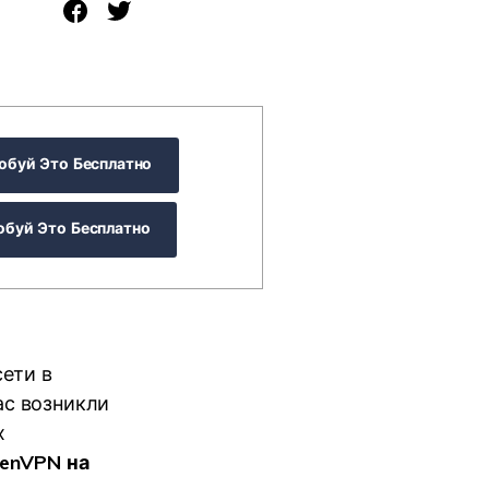
буй Это Бесплатно
обуй Это Бесплатно
ети в
ас возникли
х
enVPN на