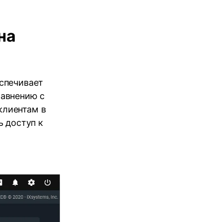
на
спечивает
равнению с
клиентам в
ь доступ к