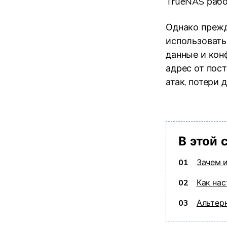
TrueNAS рабо
Однако прежд
использовать
данные и кон
адрес от пос
атак, потери 
В этой 
01
Зачем 
02
Как на
03
Альтерн