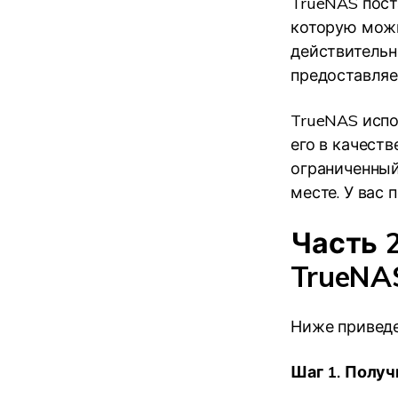
TrueNAS пост
которую можн
действительн
предоставляе
TrueNAS испо
его в качест
ограниченный
месте. У вас
Часть 
TrueNA
Ниже привед
Шаг 1. Получ